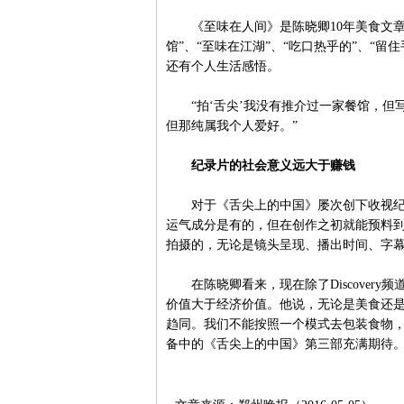
《至味在人间》是陈晓卿10年美食文章的
馆”、“至味在江湖”、“吃口热乎的”、“留
还有个人生活感悟。
“拍‘舌尖’我没有推介过一家餐馆，但
但那纯属我个人爱好。”
纪录片的社会意义远大于赚钱
对于《舌尖上的中国》屡次创下收视纪录
运气成分是有的，但在创作之初就能预料到
拍摄的，无论是镜头呈现、播出时间、字幕
在陈晓卿看来，现在除了Discover
价值大于经济价值。他说，无论是美食还
趋同。我们不能按照一个模式去包装食物
备中的《舌尖上的中国》第三部充满期待。（