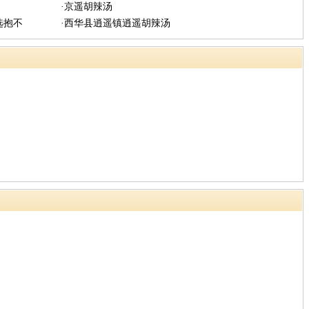
·京遥胡辣汤
选抱不
·西华县逍遥镇逍遥胡辣汤