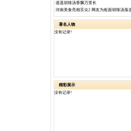
·逍遥胡辣汤香飘万里长
·河南美食亮相舌尖2 网友为烩面胡辣汤落
著名人物
没有记录!
精彩展示
没有记录!