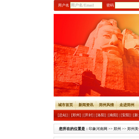
用户名
密码
城市首页
新闻资讯
郑州风情
走进郑州
[总站]
|
[郑州]
|
[开封]
|
[洛阳]
|
[南阳]
|
[安阳]
|
[新
您所在的位置是：
印象河南网
>>
郑州
>>
郑州美