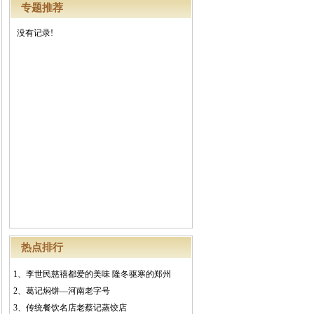
专题推荐
没有记录!
热点排行
1、
李世民慈禧都爱的美味 隆冬驱寒的郑州
2、
葛记焖饼—河南老字号
3、
传统餐饮名店老蔡记蒸饺店