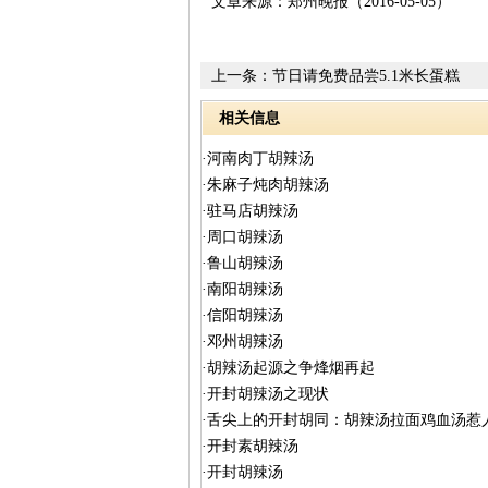
文章来源：郑州晚报（2016-05-05）
上一条：
节日请免费品尝5.1米长蛋糕
相关信息
·河南肉丁胡辣汤
·朱麻子炖肉胡辣汤
·驻马店胡辣汤
·周口胡辣汤
·鲁山胡辣汤
·南阳胡辣汤
·信阳胡辣汤
·邓州胡辣汤
·胡辣汤起源之争烽烟再起
·开封胡辣汤之现状
·舌尖上的开封胡同：胡辣汤拉面鸡血汤惹
·开封素胡辣汤
·开封胡辣汤