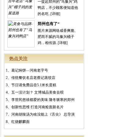
一提起郑州的“马豫兴”鸡
鸭店，不少顾客便知道他
的名吃..
[详细]
郑州也有了“
图片来源网络咸香爽脆、
肥而不腻的马豫兴桶子
鸡，相传源..
[详细]
热点关注
1、
葛记焖饼—河南老字号
2、
传统餐饮名店老蔡记蒸饺店
3、
节日请免费品尝5.1米长蛋糕
4、
五一没计划？ 文博城品美食去呗
5、
李世民慈禧都爱的美味 隆冬驱寒的郑州
6、
创新性思维 打造河南烩面新名片
7、
河南胡辣汤为啥没能上《舌尖》 总导演
8、
红烧麒麟面