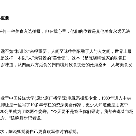
得重要
何一种美食入选拍摄，但在我心里，他们的位置是其他美食永远无法
不如“和谁吃”来得重要，人间至味往往酝酿于人与人之间，世界上最
是这样一本以“人”为背景的“美食记”。这本书是陈晓卿独家的味觉日
家乡味道，从四面八方觅食的扫街嘴到饮食变迁的沧海桑田，人与美食发
业于中国传媒大学(原北京广播学院)电视系摄影专业，1989年进入中央
卿还是一位写了10多年专栏的资深美食作家，更少人知道他是朋友中
车20公里就为了吃两个烧饼。“今天要不是答应你们采访，我都去逛菜市场
方。”陈晓卿对记者说。
求，陈晓卿觉得自己更喜欢写作时的感觉。