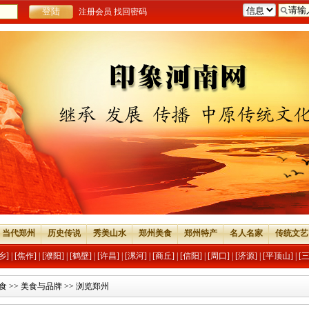
注册会员
找回密码
当代郑州
历史传说
秀美山水
郑州美食
郑州特产
名人名家
传统文艺
乡]
|
[焦作]
|
[濮阳]
|
[鹤壁]
|
[许昌]
|
[漯河]
|
[商丘]
|
[信阳]
|
[周口]
|
[济源]
|
[平顶山]
|
[
食
>>
美食与品牌
>> 浏览郑州