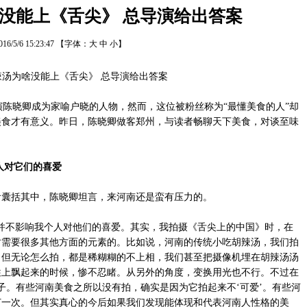
没能上《舌尖》 总导演给出答案
016/5/6 15:23:47
【字体：
大
中
小
】
陈晓卿成为家喻户晓的人物，然而，这位被粉丝称为“最懂美食的人”却
美食才有意义。昨日，陈晓卿做客郑州，与读者畅聊天下美食，对谈至味
人对它们的喜爱
囊括其中，陈晓卿坦言，来河南还是蛮有压力的。
不影响我个人对他们的喜爱。其实，我拍摄《舌尖上的中国》时，在
时需要很多其他方面的元素的。比如说，河南的传统小吃胡辣汤，我们拍
，但无论怎么拍，都是稀糊糊的不上相，我们甚至把摄像机埋在胡辣汤汤
往上飘起来的时候，惨不忍睹。从另外的角度，变换用光也不行。不过在
子。有些河南美食之所以没有拍，确实是因为它拍起来不‘可爱’。有些河
打一次。但其实真心的今后如果我们发现能体现和代表河南人性格的美