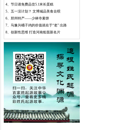
4、
节日请免费品尝5.1米长蛋糕
5、
五一没计划？ 文博城品美食去呗
6、
郑州特产——少林寺素饼
7、
马豫兴桶子鸡的价值就在于“老” 出路
8、
创新性思维 打造河南烩面新名片