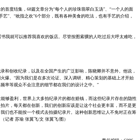
首度结集，68篇文章分为“每个人的珍珠翡翠白玉汤”、“一个人的面
住手艺”、“吮指之欢”6个部分，既有各种美食的吃法，也有手艺的介绍，
写书我就可以推荐我喜欢的饭店。尽管按图索骥的人吃过后大呼太难吃，
和创收纪录，以及在全国产生的广泛影响，陈晓卿并不意外。他说，
火爆。“因为我们是在多次论证、深入调研、精心策划的基础上才开始
频率等观众不会注意的细节都在我们的设计之中。”
y频道能够盈利，世界上大多拍纪录片的都在赔钱，而这些纪录片存在的隐性
是拍片，每天都在创新，我们的创新应该是让这个社会更丰富，而不是更
，我们也不能按一个模式去拍摄纪录片。这种创新思维让人不免对正在筹
记者 苏瑜 张翼飞/文 张翼飞/图）