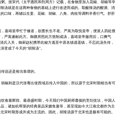
粥。按宋代《太平惠民和剂局方》记载，在食物里加入花椒、胡椒等辛
胡辣汤就是在这两种食物的基础上进行改进而成的。取酸辣汤的醒酒、消
人的口味，再辅以生姜、花椒、胡椒、八角、肉桂等调料辛香行气、舒肝
，嘉靖皇帝忙于修道，欲图长生不老。严嵩为取悦皇帝，便派人四处搜
方，严嵩遂献此方。御膳房照此方熬制成汤，嘉靖皇帝服用后，口爽气
，清兵入关，御厨赵杞携带此秘方逃至中原名镇逍遥镇，不忍此汤失传，
演变成了今天的“胡辣汤”。
传说还是相当靠谱的。
胡椒则是汉代张骞出使西域后传入中国的，所以源于北宋时期相当有可
饮食最辉煌、最鼎盛时期，今天我们中国厨师遵循的烹饪技法，中国人
名品，诸如杭帮菜的经典菜品宋嫂鱼羹等，甚至现如今大江南北都作为主
在北宋时期形成并成为主流的。因此，胡辣汤源于北宋也是极有可能的。