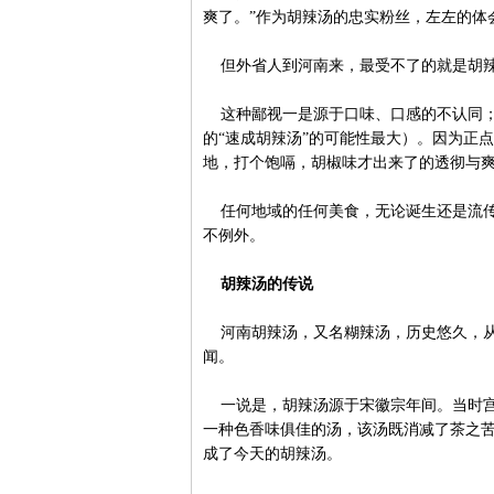
爽了。”作为胡辣汤的忠实粉丝，左左的体
但外省人到河南来，最受不了的就是胡辣汤
这种鄙视一是源于口味、口感的不认同；
的“速成胡辣汤”的可能性最大）。因为正
地，打个饱嗝，胡椒味才出来了的透彻与
任何地域的任何美食，无论诞生还是流传
不例外。
胡辣汤的传说
河南胡辣汤，又名糊辣汤，历史悠久，从
闻。
一说是，胡辣汤源于宋徽宗年间。当时宫中
一种色香味俱佳的汤，该汤既消减了茶之
成了今天的胡辣汤。