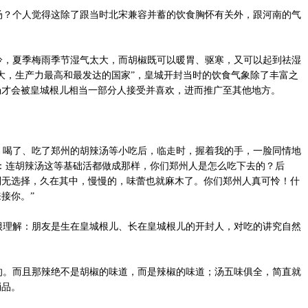
？个人觉得这除了跟当时北宋兼容并蓄的饮食胸怀有关外，跟河南的气
，夏季梅雨季节湿气太大，而胡椒既可以暖胃、驱寒，又可以起到祛湿
大，生产力最高和最发达的国家”，皇城开封当时的饮食气象除了丰富之
汤才会被皇城根儿相当一部分人接受并喜欢，进而推广至其他地方。
喝了、吃了郑州的胡辣汤等小吃后，临走时，握着我的手，一脸同情地
：连胡辣汤这等基础活都做成那样，你们郑州人是怎么吃下去的？后
别无选择，久在其中，慢慢的，味蕾也就麻木了。你们郑州人真可怜！什
接你。”
理解：朋友是生在皇城根儿、长在皇城根儿的开封人，对吃的讲究自然
。而且那辣绝不是胡椒的味道，而是辣椒的味道；汤五味俱全，简直就
消品。