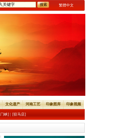
繁體中文
文化遗产
河南工艺
印象图库
印象视频
三门峡]
|
[驻马店]