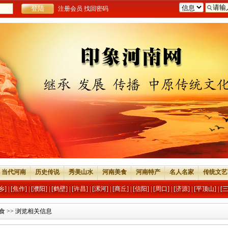
注册会员
找回密码
当代河南
历史传说
秀美山水
河南美食
河南特产
名人名家
传统文艺
乡]
|
[焦作]
|
[濮阳]
|
[鹤壁]
|
[许昌]
|
[漯河]
|
[商丘]
|
[信阳]
|
[周口]
|
[济源]
|
[平顶山]
|
[
食
>> 浏览相关信息