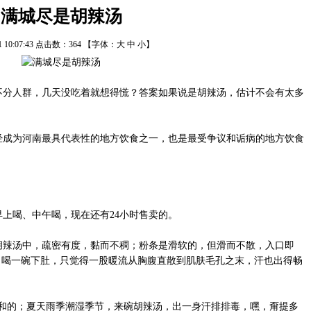
满城尽是胡辣汤
11 10:07:43 点击数：
364
【字体：
大
中
小
】
分人群，几天没吃着就想得慌？答案如果说是胡辣汤，估计不会有太多
成为河南最具代表性的地方饮食之一，也是最受争议和诟病的地方饮食
上喝、中午喝，现在还有24小时售卖的。
辣汤中，疏密有度，黏而不稠；粉条是滑软的，但滑而不散，入口即
。喝一碗下肚，只觉得一股暖流从胸腹直散到肌肤毛孔之末，汗也出得畅
和的；夏天雨季潮湿季节，来碗胡辣汤，出一身汗排排毒，嘿，甭提多