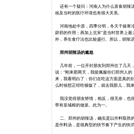
还有一个疑问：河南人为什么喜食胡辣汤
候及当时的医疗环境也有很大关系。
河南地处中原，四季分明，冬天干燥寒冷
辟邪的作用；再加上北宋“是当时世界上最
外，养生食疗法也比较盛行。所以，胡辣
郑州胡辣汤的尴尬
几年前，一位开封朋友到郑州住了几天，
说：“刚来那两天，我挺佩服你们郑州人的
来，我看明白了：你们在吃这方面是真的
么时候想正经吃顿饭了，就去我那儿，我来
我没觉得朋友矫情，相反，很无奈，也很
带有皇城根的做派。此为一。
二、郑州的胡辣汤，确实是以作料取胜的
是作料汤，是很典型的快节奏下产生的快