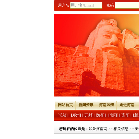
用户名
密码
网站首页
新闻资讯
河南风情
走进河南
[总站]
|
[郑州]
|
[开封]
|
[洛阳]
|
[南阳]
|
[安阳]
|
[新
您所在的位置是：
印象河南网
>>
相关信息
>>
美