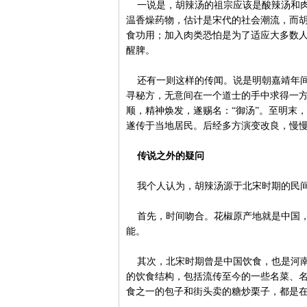
一说是，胡辣汤的祖宗应该是酸辣汤和肉
温香燥药物，估计是宋代的社会潮流，而
食功用；加入肉类恐怕是为了适应大多数
醒脾。
还有一则这样的传闻。说是明朝嘉靖年间
寻秘方，无意间在一个道士的手中求得一
顺，精神焕发，遂赐名：“御汤”。至明末
遂传于当地居民。后经多方演变改良，慢慢
传说之外的疑问
我个人认为，胡辣汤源于北宋时期的民间
首先，时间吻合。花椒原产地就是中国，
能。
其次，北宋时期曾是中国饮食，也是河南
的饮食结构，包括流传至今的一些名菜、
食之一的包子和街头卖的糖炒栗子，都是