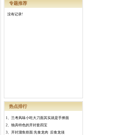
专题推荐
没有记录!
热点排行
1、
兰考风味小吃大刀面其实就是手擀面
2、
独具特色的开封套四宝
3、
开封溜鱼焙面:先食龙肉 后食龙须