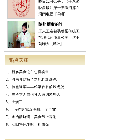
昨日22时05分，《十八谈
映象版》第十期漯河篇在
河南电视..
[详细]
陕州糟蛋的昨
工人正在包装糟蛋传统工
艺现代化质量检测一丝不
苟昨天..
[详细]
热点关注
1、
新乡美食之牛忠喜烧饼
2、
河南开封特产之杞县红薯泥
3、
特色豫菜——鲜嫩软香的铁锅蛋
4、
兰考大刀面借伟人诗词忽悠人
5、
火烧王
6、
一碗“胡辣汤”带旺一个产业
7、
水冶酥烧饼 美食节上夺魁
8、
安阳特色小吃---粉浆饭