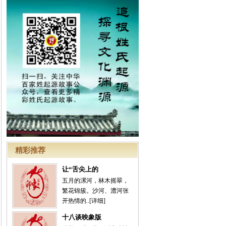
精彩推荐
让“舌尖上的
五月的漯河，林木摇翠，
繁花锦簇。沙河、澧河张
开热情的..
[详细]
十八谈映象版