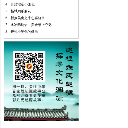
4、
开封灌汤小笼包
5、
柘城鸡爪麻花
6、
新乡美食之牛忠喜烧饼
7、
水冶酥烧饼 美食节上夺魁
8、
开封小笼包的做法