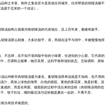
品种之丰富、制作之复杂至今是其他任何城市、任何帮派的胡辣汤都不
辣汤源于北宋的一个佐证）。
胡辣汤始终占据着河南胡辣汤的代表地位，且上百年来，都难有敌手。
胡辣汤那么刺激，大多比较平、润，而就在这平与润中，辛被慢慢地挥
、不恣肆，在不知不觉间敲中你的小味蕾，住进你的小心脏。它代表的
陈中，尽调和之能事，物尽其用，达到平衡和谐的状态。五味调和、质味
汤以州桥羊肉胡辣汤最为著名。素胡辣汤简单说就是不加肉，也不用肉
的汤汁，再加上绿色的海带、白色的面筋、黄色的黄花菜，煞是好看。汤
是速成的，而是在和面、做面筋的过程中洗出来的淀粉（肉胡辣汤用的也
勺子、筷子扒拉，喝到最后汤与淀粉都是裹在一起的，不离不弃。
相当有技术难度的。