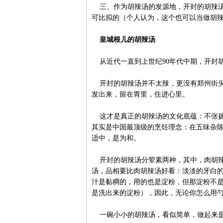
三、作为胡辣汤的发源地，开封的胡辣汤
可比拟的（个人认为，这个也可以当做胡
皇城根儿的胡辣汤
从近代一直到上世纪90年代中期，开封
开封的胡辣汤并不太辣，更没有郑州街头
发出来，留在胃里，住进心里。
这才是真正的胡辣汤的文化底蕴：不张扬
其实是中国最顶级的烹饪理念：在五味杂
适中，是为和。
开封的胡辣汤分荤素两种，其中，肉胡辣
汤，品相要比肉胡辣汤好看：淡淡的牙白
汁是黏稠的，用的也是淀粉，但那淀粉不
是洗出来的淀粉），因此，无论你怎么用
一碗小小的胡辣汤，看似简单，做起来是