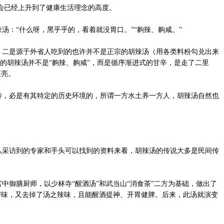
会已经上升到了健康生活理念的高度。
：“什么呀，黑乎乎的，看着就没胃口。”“齁辣、齁咸。”
二是源于外省人吃到的也许并不是正宗的胡辣汤（用各类料粉勾兑出来
点的胡辣汤并不是“齁辣、齁咸”，而是循序渐进式的甘辛，是走了二里
爽亮。
，必是有其特定的历史环境的，所谓一方水土养一方人，胡辣汤自然也
采访到的专家和手头可以找到的资料来看，胡辣汤的传说大多是民间传
御膳厨师，以少林寺“醒酒汤”和武当山“消食茶”二方为基础，做出了
苦味，又去掉了汤之辣味，且能醒酒提神、开胃健脾。后来，此汤就演变