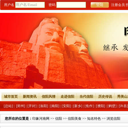
用户名
密码
注册会员
城市首页
新闻资讯
信阳风情
走进信阳
当代信阳
历史传说
秀美山
[总站]
|
[郑州]
|
[开封]
|
[洛阳]
|
[南阳]
|
[安阳]
|
[新乡]
|
[焦作]
|
[濮阳]
|
[鹤壁]
|
[许昌]
您所在的位置是：
印象河南网
>>
信阳
>>
信阳美食
>>
知名特色
>> 浏览信阳