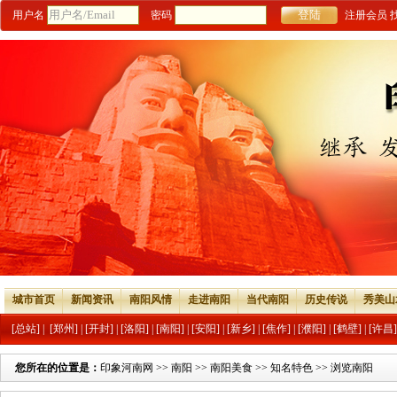
用户名
密码
注册会员
城市首页
新闻资讯
南阳风情
走进南阳
当代南阳
历史传说
秀美山
[总站]
|
[郑州]
|
[开封]
|
[洛阳]
|
[南阳]
|
[安阳]
|
[新乡]
|
[焦作]
|
[濮阳]
|
[鹤壁]
|
[许昌]
您所在的位置是：
印象河南网
>>
南阳
>>
南阳美食
>>
知名特色
>> 浏览南阳