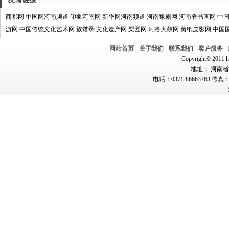
商都网
中国网河南频道
印象河南网
新华网河南频道
河南豫剧网
河南省书画网
中
游网
中国传统文化艺术网
族谱录
文化遗产网
梨园网
河洛大鼓网
剪纸皮影网
中国
网站首页
关于我们
联系我们
客户服务
Copyright© 2011 hn
地址： 河南省郑
电话：0371-86663763 传真：0