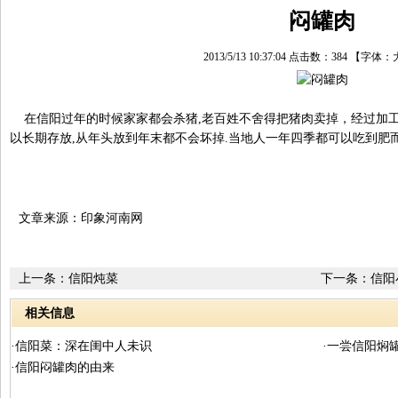
闷罐肉
2013/5/13 10:37:04 点击数：
384
【字体：
在信阳过年的时候家家都会杀猪,老百姓不舍得把猪肉卖掉，经过加工
以长期存放,从年头放到年末都不会坏掉.当地人一年四季都可以吃到肥
文章来源：印象河南网
上一条：
信阳炖菜
下一条：
信阳
相关信息
·信阳菜：深在闺中人未识
·一尝信阳焖
·信阳闷罐肉的由来