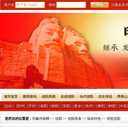
用户名
密码
注册会员
城市首页
新闻资讯
信阳风情
走进信阳
当代信阳
历史传说
秀美山
[总站]
|
[郑州]
|
[开封]
|
[洛阳]
|
[南阳]
|
[安阳]
|
[新乡]
|
[焦作]
|
[濮阳]
|
[鹤壁]
|
[许昌]
您所在的位置是：
印象河南网
>>
信阳
>>
信阳美食
>>
知名特色
>> 浏览信阳