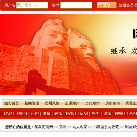
用户名
密码
注册会员
城市首页
新闻资讯
郑州风情
走进郑州
当代郑州
历史传说
秀美山
[总站]
|
[郑州]
|
[开封]
|
[洛阳]
|
[南阳]
|
[安阳]
|
[新乡]
|
[焦作]
|
[濮阳]
|
[鹤壁]
|
[许昌]
您所在的位置是：
印象河南网
>>
郑州
>>
名人名家
>>
书画鉴赏与收藏
>> 浏览郑