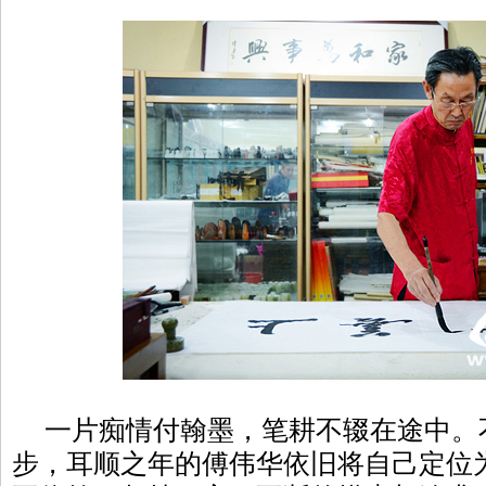
一片痴情付翰墨，笔耕不辍在途中。
步，耳顺之年的傅伟华依旧将自己定位为