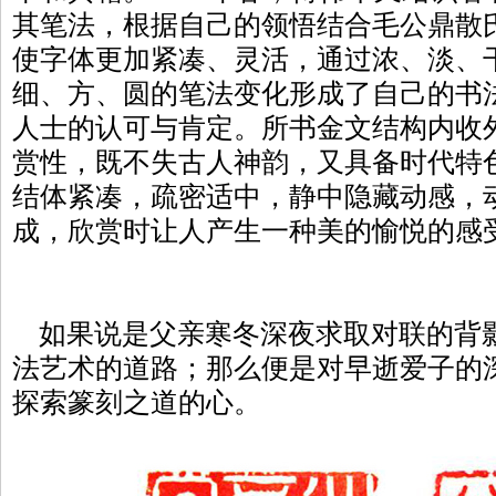
其笔法，根据自己的领悟结合毛公鼎散
使字体更加紧凑、灵活，通过浓、淡、
细、方、圆的笔法变化形成了自己的书
人士的认可与肯定。所书金文结构内收
赏性，既不失古人神韵，又具备时代特
结体紧凑，疏密适中，静中隐藏动感，
成，欣赏时让人产生一种美的愉悦的感
如果说是父亲寒冬深夜求取对联的背
法艺术的道路；那么便是对早逝爱子的
探索篆刻之道的心。