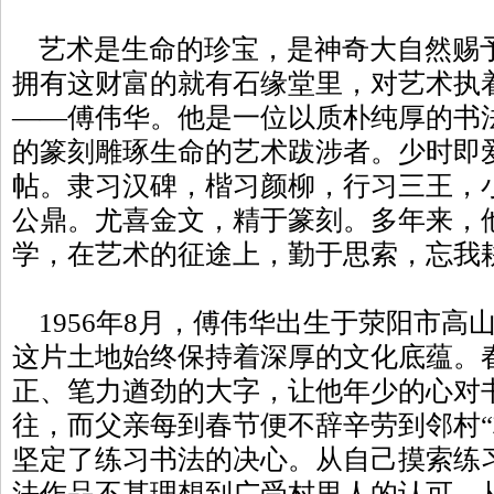
艺术是生命的珍宝，是神奇大自然赐
拥有这财富的就有石缘堂里，对艺术执
——傅伟华。他是一位以质朴纯厚的书
的篆刻雕琢生命的艺术跋涉者。少时即
帖。隶习汉碑，楷习颜柳，行习三王，
公鼎。尤喜金文，精于篆刻。多年来，
学，在艺术的征途上，勤于思索，忘我
1956年8月，傅伟华出生于荥阳市高
这片土地始终保持着深厚的文化底蕴。
正、笔力遒劲的大字，让他年少的心对
往，而父亲每到春节便不辞辛劳到邻村“
坚定了练习书法的决心。从自己摸索练
法作品不甚理想到广受村里人的认可，