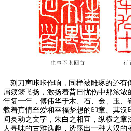
刻刀声咔咔作响，同样被雕琢的还有
屑簌簌飞扬，激扬着昔日忧伤中那浓浓
年复一年，傅伟华于木、石、金、玉、
载着真情至爱和幸福梦想的印章。其汉
间灵动之文字，朱白之相宜，纵横之章
人寻味的古雅逸趣，透露出一种大汉的