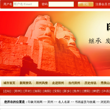
用户名
密码
注册会员
城市首页
新闻资讯
郑州风情
走进郑州
当代郑州
历史传说
秀美山
[总站]
|
[郑州]
|
[开封]
|
[洛阳]
|
[南阳]
|
[安阳]
|
[新乡]
|
[焦作]
|
[濮阳]
|
[鹤壁]
|
[许昌]
您所在的位置是：
印象河南网
>>
郑州
>>
名人名家
>>
书画鉴赏与收藏
>> 浏览郑