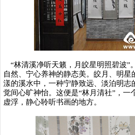
“林清溪净听天籁，月皎星明照碧波”
自然、宁心养神的静态美。皎月、明星
漾的溪水中，一种宁静致远、淡泊明志
觉间心旷神怡。这便是“林月清社”，一
虚浮，静心聆听书画的地方。