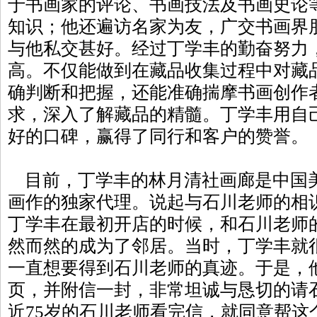
于书画家的评论、书画技法及书画史论
知识；他还遍访名家为友，广交书画界
与他私交甚好。经过丁学丰的勤奋努力
高。不仅能做到在藏品收集过程中对藏
确判断和把握，还能准确揣摩书画创作
求，深入了解藏品的精髓。丁学丰用自
好的口碑，赢得了同行和客户的赞誉。
目前，丁学丰的林月清社画廊是中国
画作的独家代理。说起与石川老师的相
丁学丰在最初开店的时候，和石川老师
然而然的成为了邻居。当时，丁学丰就
一直想要得到石川老师的真迹。于是，
页，并附信一封，非常坦诚与恳切的请
近75岁的石川老师看完信，就同意帮这