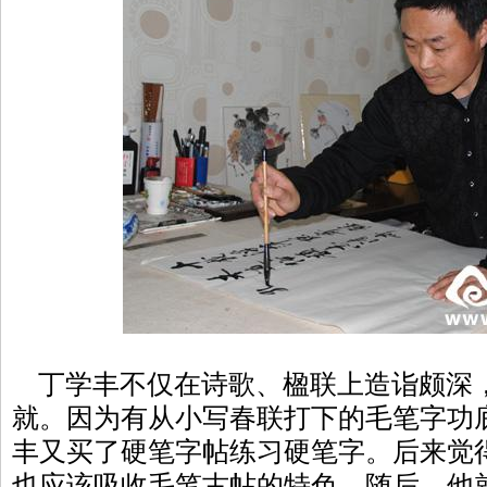
丁学丰不仅在诗歌、楹联上造诣颇深
就。因为有从小写春联打下的毛笔字功
丰又买了硬笔字帖练习硬笔字。后来觉
也应该吸收毛笔古帖的特色。随后，他