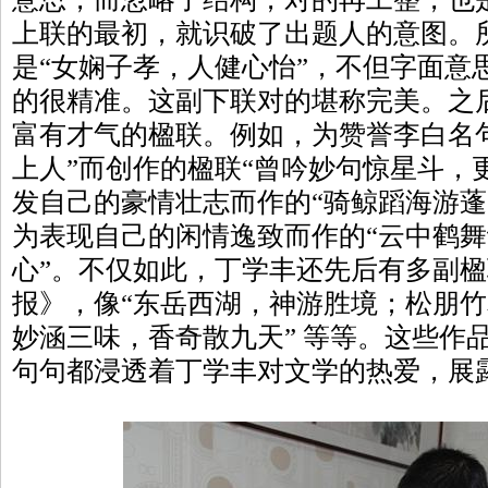
上联的最初，就识破了出题人的意图。
是“女娴子孝，人健心怡”，不但字面意
的很精准。这副下联对的堪称完美。之
富有才气的楹联。例如，为赞誉李白名
上人”而创作的楹联“曾吟妙句惊星斗，
发自己的豪情壮志而作的“骑鲸蹈海游蓬
为表现自己的闲情逸致而作的“云中鹤
心”。不仅如此，丁学丰还先后有多副
报》，像“东岳西湖，神游胜境；松朋竹
妙涵三味，香奇散九天” 等等。这些作
句句都浸透着丁学丰对文学的热爱，展