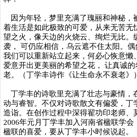
因为年轻，梦里充满了瑰丽和神秘，
着生活是如此极致的可爱，从来无苦无
望之火，像天边的火烧云、绚烂无比。
袭， 可仍应相信，乌云遮不住太阳。
我们可以重新站立起来，何必心恢意懒
爱意开出更美丽的希望之花， 让真诚
老。（丁学丰诗作《让生命永不衰老》
丁学丰的诗歌里充满了壮志与豪情，
动与睿智。不仅对诗歌散文有偏爱，丁
造诣。在创作过程中深得翟功印老师、
2006年元月丁学丰加入河南省楹联学
楹联的喜爱，要从丁学丰小时候说起。