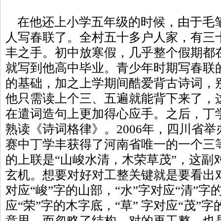
在他还上小学五年级的时候，由于毛
人写春联了。全村五十多户人家，有三
丰之手。初中放寒假，几乎整个假期都
就写到他高中毕业。青少年时期写春联
的基础，加之上学期间酷爱背古诗词，
他只需读上个三、五遍就能背下来了，
在遣词造句上更加得心应手。之后，丁
熟读《诗词格律》。2006年，四川省
赛中丁学丰获得了河南省唯一的一个三
的上联是“山峻水清，木荣草茂”，这副
玄机。想要对好对工整关键就是要看出对
对应“峻”字的山部，“水”字对应“清”字
应“荣”字的木字底，“草” 字对应“茂”
意思，而忽略了结构，对的再工整，也