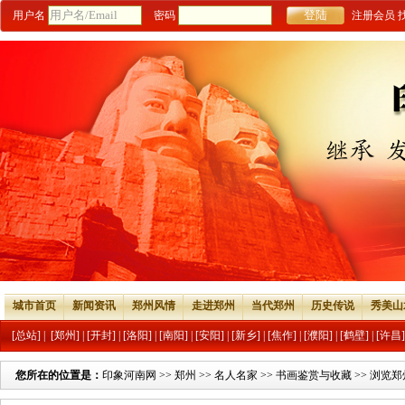
用户名
密码
注册会员
城市首页
新闻资讯
郑州风情
走进郑州
当代郑州
历史传说
秀美山
[总站]
|
[郑州]
|
[开封]
|
[洛阳]
|
[南阳]
|
[安阳]
|
[新乡]
|
[焦作]
|
[濮阳]
|
[鹤壁]
|
[许昌]
您所在的位置是：
印象河南网
>>
郑州
>>
名人名家
>>
书画鉴赏与收藏
>> 浏览郑