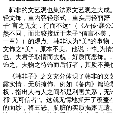
韩非的文艺观也集法家文艺观之大成
轻文饰，重内容轻形式，重实用轻丽辞
子“言之无文，行而不远”（《左传·襄
然不同，而比较接近于老子“信言不美，
一章》）的观点。韩非认为“美”的事物
文饰之“美”，原本不美。他说：“礼为
也。夫君子取情而去貌，好质而恶饰。
饰之。夫物之待饰而后行者，其质不美
《韩非子》之文充分体现了韩非的文
露实情，无所掩饰。例如《备内》篇论
权，指出人与人之间都是利害关系，无论
都“无可信者”。这就无情地撕开了覆盖
的面纱，将丑恶、肮脏的实质揭露无遗