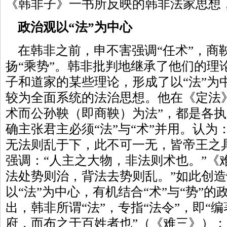
《韩非子》一书所反映的韩非法家思想
政治观以“法”为中心
在韩非之前，申不害强调“任术”，商鞅
扬“乘势”。韩非批判地继承了他们的理
子和道家的某些理论，形成了以“法”为中
较为全面系统的法治思想。他在《定法
术而公孙鞅（即商鞅）为法”，都是各执
确主张君主必须“法”与“术”并用。认为
无法则乱于下，此不可一无，皆帝王之
强调：“人主之大物，非法则术也。”《
法处势则治，背法去势则乱。”如此创
以“法”为中心，有机结合“术”与“势”
出，韩非所谓“法”，专指“法令”，即“
府，而布之于百姓者也”（《难三》）；又