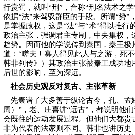
行赏罚，就叫“刑”，合称“刑名法术之学
依据“法”来驾驭群臣的手段。所谓“势”，
是掌握政权，这是“法”与“术”得以推
政治主张，强调君主专制，中央集权，
趋势。因而他的学说传到秦国，秦王极
道：“嗟夫！寡人得见此人与之游，死不
韩非列传》）其政治主张被秦王成功地
后世的影响，至为深远。
社会历史观反对复古、主张革新
先秦诸子大多善于纵论古今，孔、孟好
周）”，老、庄喜讲“远古”，都说明他
会既往的运动发展过程。但他们大都贵
非为代表的法家则不同。韩非也讲历史