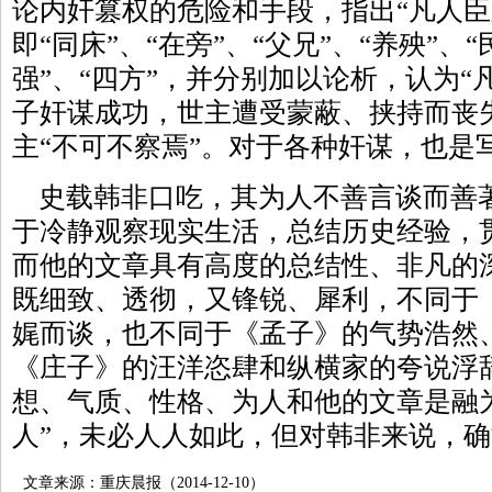
论内奸篡权的危险和手段，指出“凡人臣
即“同床”、“在旁”、“父兄”、“养殃”、“
强”、“四方”，并分别加以论析，认为“
子奸谋成功，世主遭受蒙蔽、挟持而丧
主“不可不察焉”。对于各种奸谋，也是
史载韩非口吃，其为人不善言谈而善
于冷静观察现实生活，总结历史经验，
而他的文章具有高度的总结性、非凡的
既细致、透彻，又锋锐、犀利，不同于
娓而谈，也不同于《孟子》的气势浩然
《庄子》的汪洋恣肆和纵横家的夸说浮
想、气质、性格、为人和他的文章是融
人”，未必人人如此，但对韩非来说，
文章来源：重庆晨报（2014-12-10）