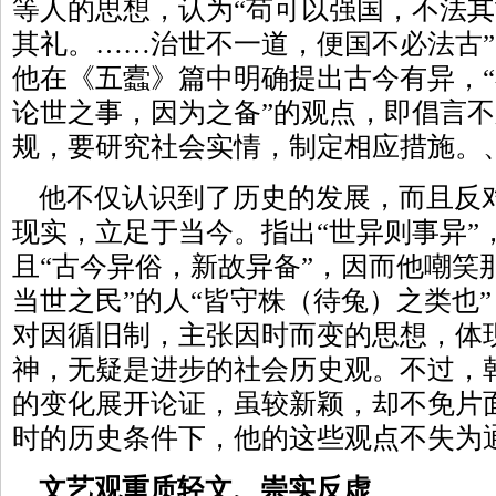
等人的思想，认为“苟可以强国，不法
其礼。……治世不一道，便国不必法古”
他在《五蠹》篇中明确提出古今有异，
论世之事，因为之备”的观点，即倡言
规，要研究社会实情，制定相应措施。
他不仅认识到了历史的发展，而且反
现实，立足于当今。指出“世异则事异”，
且“古今异俗，新故异备”，因而他嘲笑
当世之民”的人“皆守株（待兔）之类也
对因循旧制，主张因时而变的思想，体
神，无疑是进步的社会历史观。不过，
的变化展开论证，虽较新颖，却不免片
时的历史条件下，他的这些观点不失为
文艺观重质轻文、崇实反虚