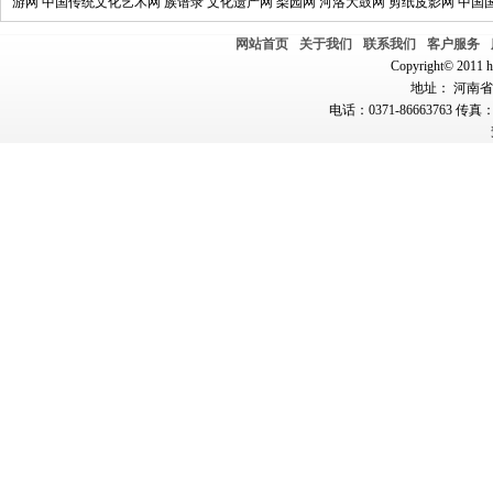
游网
中国传统文化艺术网
族谱录
文化遗产网
梨园网
河洛大鼓网
剪纸皮影网
中国
网站首页
关于我们
联系我们
客户服务
Copyright© 2011 hn
地址： 河南省郑
电话：0371-86663763 传真：0