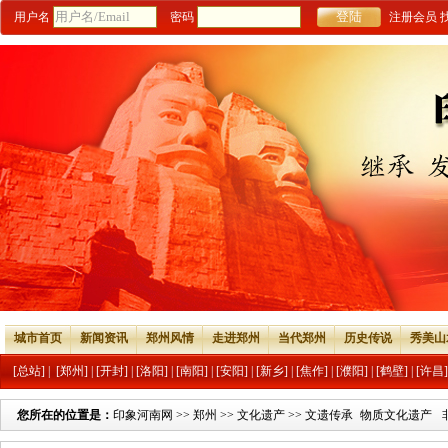
用户名
密码
注册会员
城市首页
新闻资讯
郑州风情
走进郑州
当代郑州
历史传说
秀美山
[总站]
|
[郑州]
|
[开封]
|
[洛阳]
|
[南阳]
|
[安阳]
|
[新乡]
|
[焦作]
|
[濮阳]
|
[鹤壁]
|
[许昌]
您所在的位置是：
印象河南网
>>
郑州
>>
文化遗产
>>
文遗传承
物质文化遗产
人物专栏