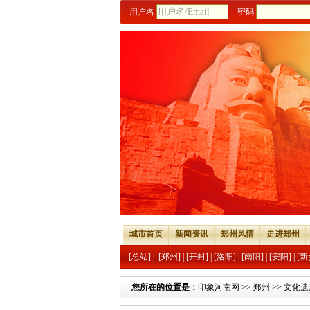
用户名
密码
城市首页
新闻资讯
郑州风情
走进郑州
[总站]
|
[郑州]
|
[开封]
|
[洛阳]
|
[南阳]
|
[安阳]
|
[新
您所在的位置是：
印象河南网
>>
郑州
>>
文化遗