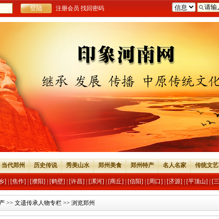
注册会员
找回密码
当代郑州
历史传说
秀美山水
郑州美食
郑州特产
名人名家
传统文艺
乡]
|
[焦作]
|
[濮阳]
|
[鹤壁]
|
[许昌]
|
[漯河]
|
[商丘]
|
[信阳]
|
[周口]
|
[济源]
|
[平顶山]
|
[
产
>>
文遗传承人物专栏
>> 浏览郑州