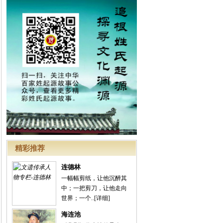
精彩推荐
连德林
一幅幅剪纸，让他沉醉其
中；一把剪刀，让他走向
世界；一个..
[详细]
海连池