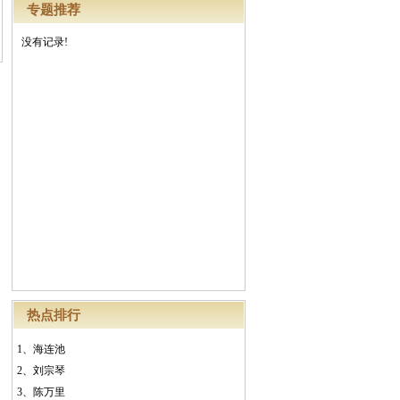
专题推荐
没有记录!
热点排行
1、
海连池
2、
刘宗琴
3、
陈万里