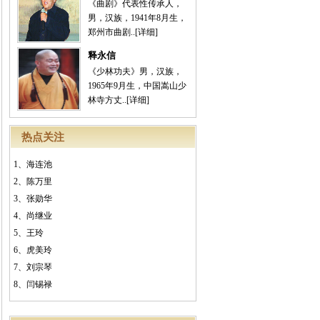
《曲剧》代表性传承人，
男，汉族，1941年8月生，
郑州市曲剧..
[详细]
释永信
《少林功夫》男，汉族，
1965年9月生，中国嵩山少
林寺方丈..
[详细]
热点关注
1、
海连池
2、
陈万里
3、
张勋华
4、
尚继业
5、
王玲
6、
虎美玲
7、
刘宗琴
8、
闫锡禄