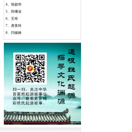
4、
张勋华
5、
尚继业
6、
王玲
7、
虎美玲
8、
闫锡禄