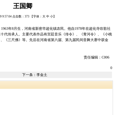
王国卿
/29 9:57:04 点击数：
373
【字体：
大
中
小
】
63年8月生，河南省新密市超化镇农民。他自1978年在超化寺吹歌社
第十代传承人。主要代表作品有宫廷音乐《传令》、《青河令》、《小桃
》、《三尺佛》等。先后在河南省第六届、第九届民间音舞大赛中获金
责任编辑：C006
0
下一条：
李金土