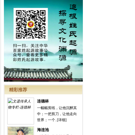
精彩推荐
连德林
一幅幅剪纸，让他沉醉其
中；一把剪刀，让他走向
世界；一个..
[详细]
海连池