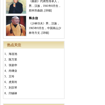
《曲剧》代表性传承人，
男，汉族，1941年8月生，
郑州市曲剧..
[详细]
释永信
《少林功夫》男，汉族，
1965年9月生，中国嵩山少
林寺方丈..
[详细]
热点关注
1、
海连池
2、
陈万里
3、
张勋华
4、
尚继业
5、
王玲
6、
虎美玲
7、
刘宗琴
8、
闫锡禄