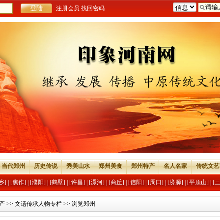
注册会员
找回密码
当代郑州
历史传说
秀美山水
郑州美食
郑州特产
名人名家
传统文艺
乡]
|
[焦作]
|
[濮阳]
|
[鹤壁]
|
[许昌]
|
[漯河]
|
[商丘]
|
[信阳]
|
[周口]
|
[济源]
|
[平顶山]
|
[
产
>>
文遗传承人物专栏
>> 浏览郑州