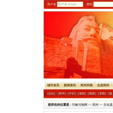
用户名
密码
城市首页
新闻资讯
郑州风情
走进郑州
[总站]
|
[郑州]
|
[开封]
|
[洛阳]
|
[南阳]
|
[安阳]
|
[新
您所在的位置是：
印象河南网
>>
郑州
>>
文化遗