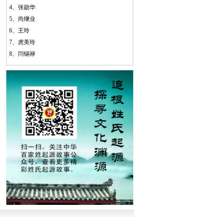
4、
张勋华
5、
尚继业
6、
王玲
7、
虎美玲
8、
闫锡禄