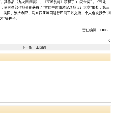
。其作品《九龙回归砚》、《宝琴赏梅》获得了“山花金奖”，《云龙
，另有多部作品分别获得了“首届中国旅游纪念品设计大赛”银奖，第三
国、美国、澳大利亚、马来西亚等国进行民间工艺交流。个人也被授予“河
才”等称号。
责任编辑：C006
0
下一条：
王国卿