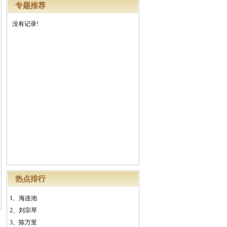
专题推荐
没有记录!
热点排行
1、
海连池
2、
刘宗琴
3、
陈万里