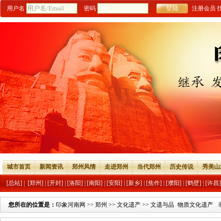
用户名
密码
注册会员
城市首页
新闻资讯
郑州风情
走进郑州
当代郑州
历史传说
秀美山
[总站]
|
[郑州]
|
[开封]
|
[洛阳]
|
[南阳]
|
[安阳]
|
[新乡]
|
[焦作]
|
[濮阳]
|
[鹤壁]
|
[许昌]
您所在的位置是：
印象河南网
>>
郑州
>>
文化遗产
>>
文遗与品
物质文化遗产
牌