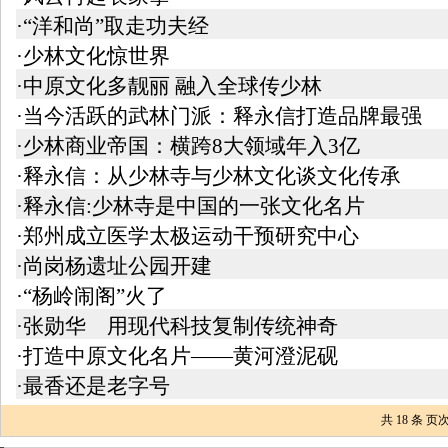
·“洋和尚”取走功夫经
·少林文化惊世界
·中原文化多靓丽 融入全球传少林
·当今活跃的武林门派：释永信打造品牌最强
·少林商业帝国：横跨8大领域年入3亿
·释永信：从少林寺与少林文化谈文化传承
·释永信:少林寺是中国的一张文化名片
·郑州成立医学太极运动干预研究中心
·尚岗杨遗址公园开建
·“杨岭闹阁”火了
·张勋华 用现代科技复制传统神奇
·打造中原文化名片——黄河澄泥砚
·最香还是老字号
共
18
条 页次