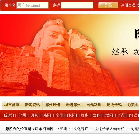
用户名
密码
注册会员
城市首页
新闻资讯
郑州风情
走进郑州
当代郑州
历史传说
秀美山
[总站]
|
[郑州]
|
[开封]
|
[洛阳]
|
[南阳]
|
[安阳]
|
[新乡]
|
[焦作]
|
[濮阳]
|
[鹤壁]
|
[许昌]
您所在的位置是：
印象河南网
>>
郑州
>>
文化遗产
>>
文遗传承人物专栏
>> 浏