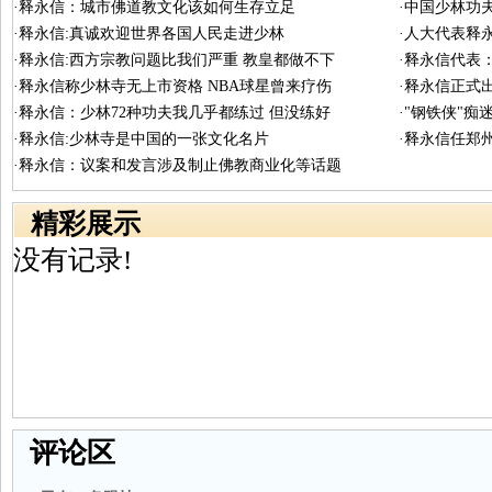
·释永信：城市佛道教文化该如何生存立足
·中国少林功
·释永信:真诚欢迎世界各国人民走进少林
·人大代表释
·释永信:西方宗教问题比我们严重 教皇都做不下
·释永信代表
·释永信称少林寺无上市资格 NBA球星曾来疗伤
·释永信正式
·释永信：少林72种功夫我几乎都练过 但没练好
·"钢铁侠"
·释永信:少林寺是中国的一张文化名片
·释永信任郑
·释永信：议案和发言涉及制止佛教商业化等话题
精彩展示
没有记录!
评论区