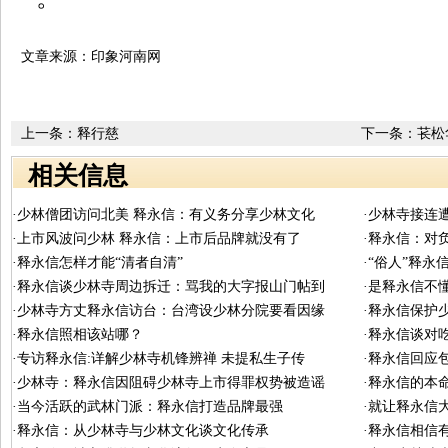
文章来源：印象河南网
上一条：
释行慈
下一条：
苌松
相关信息
·少林僧团访问北美 释永信：有义务分享少林文化
·少林寺接连
·上市风波问少林 释永信：上市后品牌就没有了
·释永信：对
·释永信怎样才能“清者自清”
·“俗人”释永
·释永信谈少林寺周边拆迁：骂我的大字报山门帖到
·是释永信不
·少林寺方丈释永信访台：台湾设少林分院要看因缘
·释永信保护
·释永信照相该站哪？
·释永信谈对
·专访释永信:详解少林寺机锋辨禅 未提私生子传
·释永信回应
·少林寺：释永信因阻碍少林寺上市得罪权势被造谣
·释永信的本命
·当今活跃的武林门派：释永信打造品牌最强
·就让释永信
·释永信：从少林寺与少林文化谈文化传承
·释永信相信