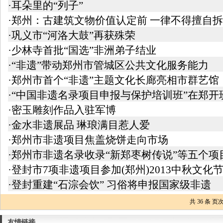
·耳朵里的“列子”
·郑州：古建筑文物价值认定前 一律不得擅自
·巩义市“河洛大鼓”再获殊荣
·少林寺首批“国选”非洲弟子结业
·“非遗”带动郑州市管城区公共文化服务能力
·郑州市首个“非遗”主题文化长廊亮相市群艺馆
·“中国非遗名录项目申报与保护培训班”在郑开
·密玉雕刻作品入驻军博
·金水非遗展品 琳琅满目惹人爱
·郑州市非遗项目焦盖烧饼走向市场
·郑州市非遗名录收录“新郑枣树传说”等五个项
·登封市7项非遗项目参加(郑州)2013中秋文化
·登封重建“石淙会饮” 习俗将申报国家级非遗
共
36
条 页次
友情链接