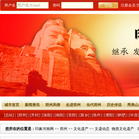
用户名
密码
注册会员
城市首页
新闻资讯
郑州风情
走进郑州
当代郑州
历史传说
秀美山
[总站]
|
[郑州]
|
[开封]
|
[洛阳]
|
[南阳]
|
[安阳]
|
[新乡]
|
[焦作]
|
[濮阳]
|
[鹤壁]
|
[许昌]
您所在的位置是：
印象河南网
>>
郑州
>>
文化遗产
>>
文遗动态
物质文化遗产