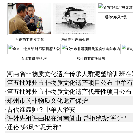
通俗“郑风”“思
河南省非物质文化
许姓先祖许由根在
金水非遗展品 琳
郑州市非遗项目焦
·河南省非物质文化遗产传承人群泥塑培训班在
·第五批郑州市非物质文化遗产项目公布 中牟有
·第五批郑州市非物质文化遗产代表性项目公布
·郑州市的非物质文化遗产保护
·古代谁最帅？中牟人潘安
·许姓先祖许由根在河南箕山 曾拒绝尧“禅让”
·通俗“郑风”“思无邪”