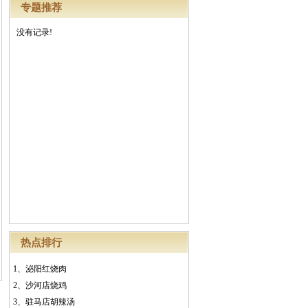
专题推荐
没有记录!
热点排行
1、
泌阳红烧肉
2、
沙河店烧鸡
3、
驻马店胡辣汤