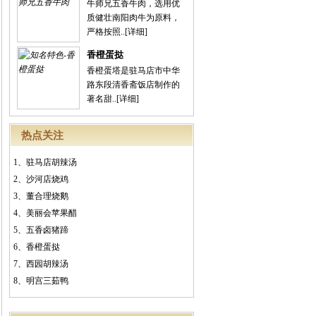
牛师兄五香牛肉，选用优
质健壮南阳肉牛为原料，
严格按照..
[详细]
香橙蛋挞
香橙蛋塔是驻马店市中华
路东段清香斋饭店制作的
著名甜..
[详细]
热点关注
1、
驻马店胡辣汤
2、
沙河店烧鸡
3、
董合理烧鹅
4、
美丽会苹果醋
5、
五香卤猪蹄
6、
香橙蛋挞
7、
西园胡辣汤
8、
明宫三茹鸭