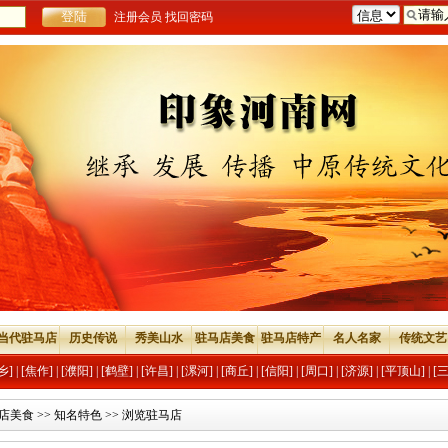
注册会员
找回密码
当代驻马店
历史传说
秀美山水
驻马店美食
驻马店特产
名人名家
传统文艺
乡]
|
[焦作]
|
[濮阳]
|
[鹤壁]
|
[许昌]
|
[漯河]
|
[商丘]
|
[信阳]
|
[周口]
|
[济源]
|
[平顶山]
|
[
店美食
>>
知名特色
>> 浏览驻马店