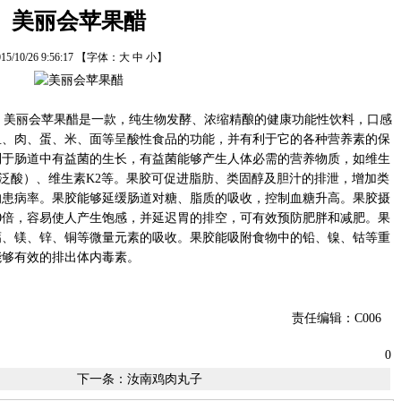
美丽会苹果醋
15/10/26 9:56:17
【字体：
大
中
小
】
美丽会苹果醋是一款，纯生物发酵、浓缩精酿的健康功能性饮料，口感
鱼、肉、蛋、米、面等呈酸性食品的功能，并有利于它的各种营养素的保
利于肠道中有益菌的生长，有益菌能够产生人体必需的营养物质，如维生
烟酸、泛酸）、维生素K2等。果胶可促进脂肪、类固醇及胆汁的排泄，增加类
的患病率。果胶能够延缓肠道对糖、脂质的吸收，控制血糖升高。果胶摄
0倍，容易使人产生饱感，并延迟胃的排空，可有效预防肥胖和减肥。果
钙、镁、锌、铜等微量元素的吸收。果胶能吸附食物中的铅、镍、钴等重
能够有效的排出体内毒素。
责任编辑：C006
0
下一条：
汝南鸡肉丸子