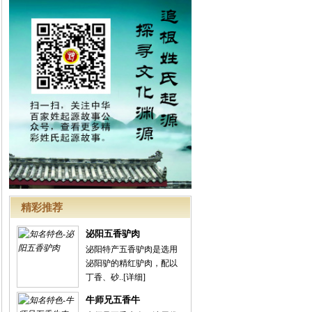
精彩推荐
泌阳五香驴肉
泌阳特产五香驴肉是选用
泌阳驴的精红驴肉，配以
丁香、砂..
[详细]
牛师兄五香牛