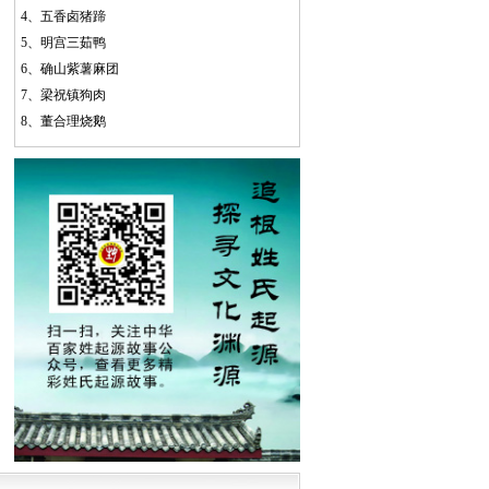
4、
五香卤猪蹄
5、
明宫三茹鸭
6、
确山紫薯麻团
7、
梁祝镇狗肉
8、
董合理烧鹅