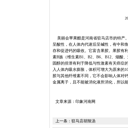
20
美丽会苹果醋是河南省驻马店市的特产。
呈酸性，在人体内代谢后呈碱性，有中和
存和促进钙的吸收。它富含果胶。果胶有
素B族（维生素B1、B2、B6、B12、
固醇的排泄有利于降低与性激素有关癌症
入人体内吸水膨胀，体积可增大为原来的1
胶与其他纤维素不同，它不会影响人体对
金属离子，且不能被消化液所消化，所以
文章来源：印象河南网
上一条：
驻马店胡辣汤