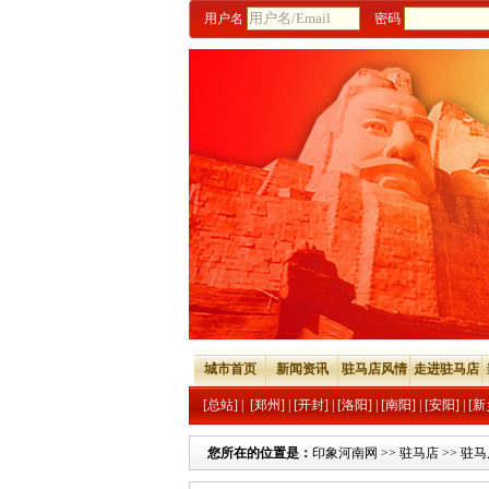
用户名
密码
城市首页
新闻资讯
驻马店风情
走进驻马店
[总站]
|
[郑州]
|
[开封]
|
[洛阳]
|
[南阳]
|
[安阳]
|
[新
您所在的位置是：
印象河南网
>>
驻马店
>>
驻马