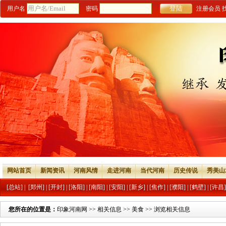
用户名
密码
注册会员
网站首页
新闻资讯
河南风情
走进河南
当代河南
历史传说
秀美山
[总站]
|
[郑州]
|
[开封]
|
[洛阳]
|
[南阳]
|
[安阳]
|
[新乡]
|
[焦作]
|
[濮阳]
|
[鹤壁]
|
[许昌]
您所在的位置是：
印象河南网
>>
相关信息
>>
美食
>> 浏览相关信息