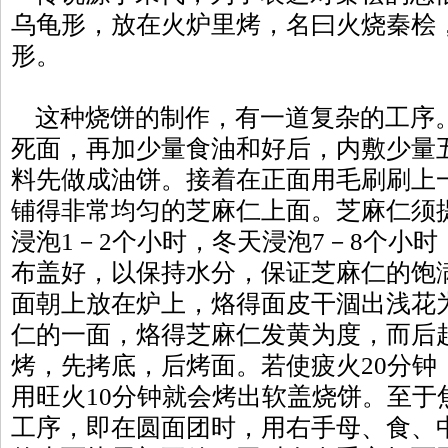
乌龟形，放在火炉里烤，名曰火烧秦桧
形。
这种烧饼的制作，有一道复杂的工序
死面，再加少量食油和好后，内敷少量
料先做成油饼。接着在正面用毛刷刷上
铺得非常均匀的芝麻仁上面。芝麻仁须
浸泡1－2个小时，冬天浸泡7－8个小
布盖好，以保持水分，保证芝麻仁的饱
面朝上放在炉上，烙得面皮干涸出浅花
仁的一面，烙得芝麻仁发黄为度，而后
烤，先拷底，后烤面。若使疲火20分钟
用旺火10分钟就会烤出软盖烧饼。至于
工序，即在圆面团时，用右手母、食、