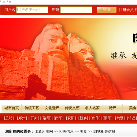
" />
" />
用户名
密码
注册会员
城市首页
传统工艺
文化遗产
传统文艺
名人名家
特产
美食
[总站]
|
[郑州]
|
[开封]
|
[洛阳]
|
[南阳]
|
[安阳]
|
[新乡]
|
[焦作]
|
[濮阳]
|
[鹤壁]
|
[许昌]
您所在的位置是：
印象河南网
>>
相关信息
>>
美食
>> 浏览相关信息