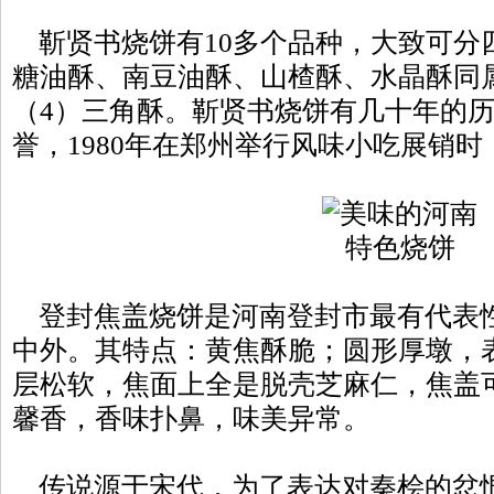
靳贤书烧饼有10多个品种，大致可分四
糖油酥、南豆油酥、山楂酥、水晶酥同
（4）三角酥。靳贤书烧饼有几十年的
誉，1980年在郑州举行风味小吃展销
登封焦盖烧饼是河南登封市最有代表
中外。其特点：黄焦酥脆；圆形厚墩，
层松软，焦面上全是脱壳芝麻仁，焦盖
馨香，香味扑鼻，味美异常。
传说源于宋代，为了表达对秦桧的忿