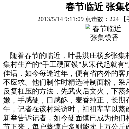
春节临近 张集
2013/5/14 9:11:09 点击数：
224
【
随着春节的临近，叶县洪庄杨乡张集
集村生产的“手工硬面馍”从宋代起就有
佳话，如今每逢过年，便有省内外的客
不应求。他们制作时精选特制面粉，采
反复杠压的方法，先武火后文火，下蒸
嫩，手感硬，口感酥，麦香纯正，长期
午，记者在该村采访时，祖祖辈辈以蒸
新举告诉记者，如今硬面馍已成为他们村
节下来，每户蒸馍户多则能卖上万公斤硬