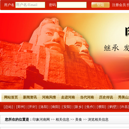
用户名
密码
注册会员
网站首页
新闻资讯
河南风情
走进河南
当代河南
历史传说
秀美山
[总站]
|
[郑州]
|
[开封]
|
[洛阳]
|
[南阳]
|
[安阳]
|
[新乡]
|
[焦作]
|
[濮阳]
|
[鹤壁]
|
[许昌]
您所在的位置是：
印象河南网
>>
相关信息
>>
美食
>> 浏览相关信息