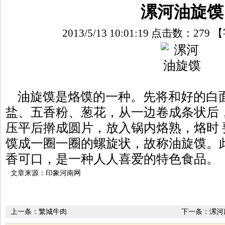
漯河油旋馍
2013/5/13 10:01:19 点击数：
279
【
油旋馍是烙馍的一种。先将和好的白
盐、五香粉、葱花，从一边卷成条状后
压平后擀成圆片，放入锅内烙熟，烙时
馍成一圈一圈的螺旋状，故称油旋馍。
香可口，是一种人人喜爱的特色食品。
文章来源：印象河南网
上一条：
繁城牛肉
下一条：
漯河