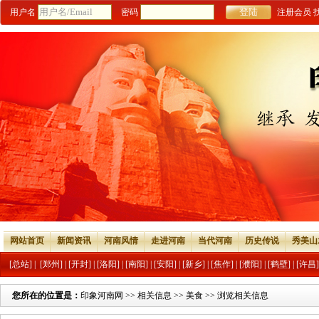
用户名
密码
注册会员
网站首页
新闻资讯
河南风情
走进河南
当代河南
历史传说
秀美山
[总站]
|
[郑州]
|
[开封]
|
[洛阳]
|
[南阳]
|
[安阳]
|
[新乡]
|
[焦作]
|
[濮阳]
|
[鹤壁]
|
[许昌]
您所在的位置是：
印象河南网
>>
相关信息
>>
美食
>> 浏览相关信息