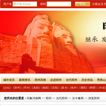
用户名
密码
注册会员
城市首页
新闻资讯
郑州风情
走进郑州
当代郑州
历史传说
秀美山
[总站]
|
[郑州]
|
[开封]
|
[洛阳]
|
[南阳]
|
[安阳]
|
[新乡]
|
[焦作]
|
[濮阳]
|
[鹤壁]
|
[许昌]
您所在的位置是：
印象河南网
>>
郑州
>>
当代郑州
>>
古今豫商
>> 浏览郑州