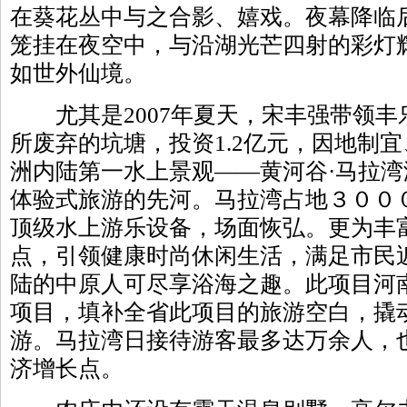
在葵花丛中与之合影、嬉戏。夜幕降临
笼挂在夜空中，与沿湖光芒四射的彩灯
如世外仙境。
尤其是2007年夏天，宋丰强带领丰
所废弃的坑塘，投资1.2亿元，因地制
洲内陆第一水上景观——黄河谷·马拉
体验式旅游的先河。马拉湾占地３００
顶级水上游乐设备，场面恢弘。更为丰
点，引领健康时尚休闲生活，满足市民
陆的中原人可尽享浴海之趣。此项目河
项目，填补全省此项目的旅游空白，撬
游。马拉湾日接待游客最多达万余人，
济增长点。