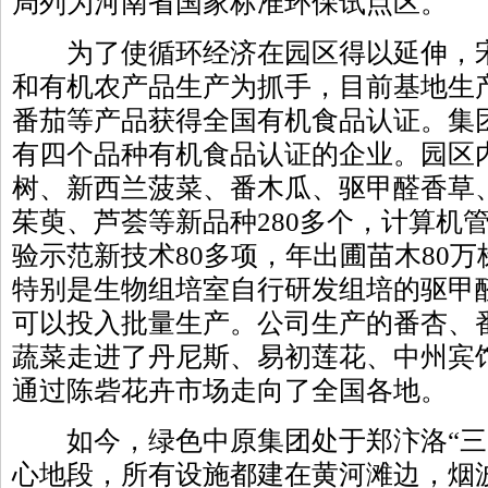
局列为河南省国家标准环保试点区。
为了使循环经济在园区得以延伸，宋
和有机农产品生产为抓手，目前基地生
番茄等产品获得全国有机食品认证。集
有四个品种有机食品认证的企业。园区
树、新西兰菠菜、番木瓜、驱甲醛香草
茱萸、芦荟等新品种280多个，计算机
验示范新技术80多项，年出圃苗木80万
特别是生物组培室自行研发组培的驱甲
可以投入批量生产。公司生产的番杏、
蔬菜走进了丹尼斯、易初莲花、中州宾
通过陈砦花卉市场走向了全国各地。
如今，绿色中原集团处于郑汴洛“三
心地段，所有设施都建在黄河滩边，烟