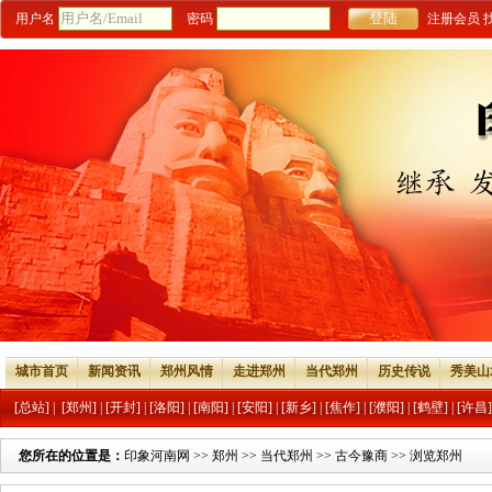
用户名
密码
注册会员
城市首页
新闻资讯
郑州风情
走进郑州
当代郑州
历史传说
秀美山
[总站]
|
[郑州]
|
[开封]
|
[洛阳]
|
[南阳]
|
[安阳]
|
[新乡]
|
[焦作]
|
[濮阳]
|
[鹤壁]
|
[许昌]
您所在的位置是：
印象河南网
>>
郑州
>>
当代郑州
>>
古今豫商
>> 浏览郑州