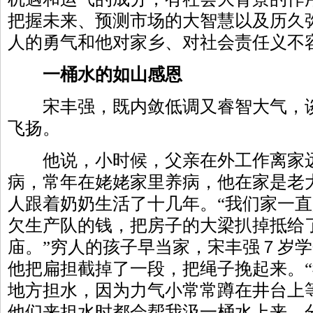
把握未来、预测市场的大智慧以及历久
人的勇气和他对家乡、对社会责任义不
一桶水的如山感恩
宋丰强，既内敛低调又睿智大气，谈
飞扬。
他说，小时候，父亲在外工作离家远
病，常年在姥姥家里养病，他在家是老
人跟着奶奶生活了十几年。“我们家一
欠生产队的钱，把房子的大梁扒掉抵给
庙。”穷人的孩子早当家，宋丰强７岁
他把扁担截掉了一段，把绳子挽起来。
地方担水，因为力气小常常蹲在井台上
他们来担水时都会帮我汲一桶水上来，