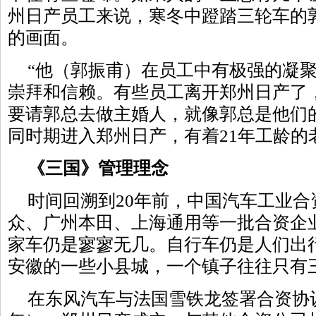
州日产员工来说，寒冬中蹬踏三轮车的
的画面。
“他（郭振甫）在员工中有极强的凝
崇拜和信赖。有些员工离开郑州日产了
要请郭总去做主婚人，就像郭总是他们
同时期进入郑州日产，有着21年工龄的
《三国》管理理念
时间回溯到20年前，中国汽车工业合
众
、
广州本田
、上海通用等一批合资企
家车仍是寥寥无几。自行车仍是人们出
安徽的一些小县城，一个镇子往往只有
在
东风汽车
与法国
雪铁龙
签署合资协议