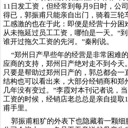
11日发工资，但经常到每月9日时，公
得已，郭振甫只能亲自出门，骑着三轮
工感激的也在于此：即便是经营十分困
从未拖延过员工工资，哪怕是一天。“
谁开过拖欠工资的先河。”秦刚说。
“郑州日产早些年的经营是非常困难
应商的支持，郑州日产绝对走不到今天
只要是帮助过郑州日产的，郭总都会一
结构也可以看出来，大部分经销商和郑
几年没有变过。”李霞对本刊记者说，
工资的时候，经销店老总总是亲自提取1
甫手里。
郭振甫粗犷的外表下也隐藏着一颗细