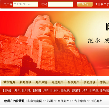
用户名
密码
注册会员
城市首页
新闻资讯
郑州风情
走进郑州
当代郑州
历史传说
秀美山
[总站]
|
[郑州]
|
[开封]
|
[洛阳]
|
[南阳]
|
[安阳]
|
[新乡]
|
[焦作]
|
[濮阳]
|
[鹤壁]
|
[许昌]
您所在的位置是：
印象河南网
>>
郑州
>>
当代郑州
>>
古今豫商
>> 浏览郑州