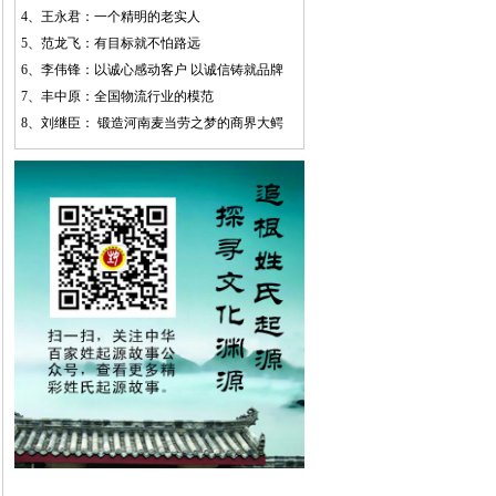
4、
王永君：一个精明的老实人
5、
范龙飞：有目标就不怕路远
6、
李伟锋：以诚心感动客户 以诚信铸就品牌
7、
丰中原：全国物流行业的模范
8、
刘继臣： 锻造河南麦当劳之梦的商界大鳄