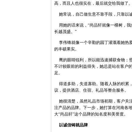
高，而且人也很实在，最后就交给我做了。
她常说，自己做生意不靠手段，只靠以诚
用她的话来说，“尚品轩就像一棵树，我
长越茂盛。”
李伟锋就像一个辛勤的园丁灌溉着她热爱
的丰硕果实。
鹰的眼睛锐利，所以能迅速捕获食物；壁
不计较眼前的利益得失，她总是站在客户
足。
得道多助，失道寡助。随着人脉的积累，
议，提供酒店、住宿、礼品等整合服务。
她很清楚，虽然礼品市场初期，客户关注
注产品的品牌。下一步，她打算在河南各
大“尚品轩”这个品牌的知名度和美誉度。
以诚信铸就品牌