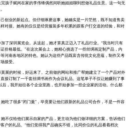
完孩子赋闲在家的李伟锋偶然间听她姐姐聊到想做礼品生意。这一句无
火。
自己创业的新起点。但仔细琢磨这事，她确实是一片茫然，既不知道售卖
怎样对接。她有的仅仅是经营服装多年积累的跟客户打交道的经验，和对
她参加了深圳展览会。从这起，她才算真正迈入了礼品行业。“我当时只有
证价格最低。”在这次展会上，她精心挑选了一些丝绸画定制产品，内
寺等河南各地区的特色。她认为这些产品既富含传统文化意蕴，制作又考
市场接受。
莫展的时候，好运来了。之前做的网站和推广帮她建立了一个产品对外
，直接订制了一千套丝绸书画作为会议礼品。这笔单子不仅让她赚到了事
以后，我开始往各个企业里跑，也开始参加一些企业家的活动。什么都
她吃了很多“闭门羹”，毕竟要让他们跟新的礼品公司合作，不是一件容
她不仅给他们展示自家的产品，更主动为他们做详细的方案，告诉他们
客户的礼品。“他们觉得我产品确实不错，比同价位的礼品看着档次