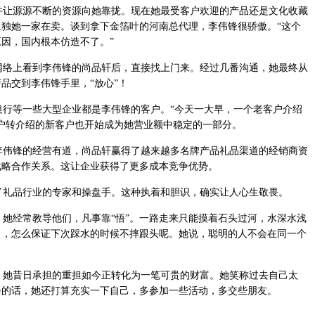
让源源不断的资源向她靠拢。现在她最受客户欢迎的产品还是文化收藏
独她一家在卖。谈到拿下金箔叶的河南总代理，李伟锋很骄傲。“这个
因，国内根本仿造不了。”
络上看到李伟锋的尚品轩后，直接找上门来。经过几番沟通，她最终从
品交到李伟锋手里，“放心”！
行等一些大型企业都是李伟锋的客户。“今天一大早，一个老客户介绍
户转介绍的新客户也开始成为她营业额中稳定的一部分。
伟锋的经营有道，尚品轩赢得了越来越多名牌产品礼品渠道的经销商资
战略合作关系。这让企业获得了更多成本竞争优势。
礼品行业的专家和操盘手。这种执着和胆识，确实让人心生敬畏。
她经常教导他们，凡事靠“悟”。一路走来只能摸着石头过河，水深水浅
力，怎么保证下次踩水的时候不摔跟头呢。她说，聪明的人不会在同一个
她昔日承担的重担如今正转化为一笔可贵的财富。她笑称过去自己太
会的话，她还打算充实一下自己，多参加一些活动，多交些朋友。