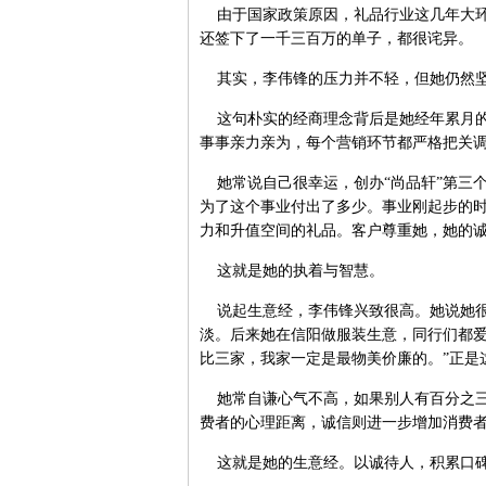
由于国家政策原因，礼品行业这几年大环
还签下了一千三百万的单子，都很诧异。
其实，李伟锋的压力并不轻，但她仍然坚
这句朴实的经商理念背后是她经年累月的
事事亲力亲为，每个营销环节都严格把关
她常说自己很幸运，创办“尚品轩”第三
为了这个事业付出了多少。事业刚起步的
力和升值空间的礼品。客户尊重她，她的
这就是她的执着与智慧。
说起生意经，李伟锋兴致很高。她说她很
淡。后来她在信阳做服装生意，同行们都爱
比三家，我家一定是最物美价廉的。”正是
她常自谦心气不高，如果别人有百分之三
费者的心理距离，诚信则进一步增加消费
这就是她的生意经。以诚待人，积累口