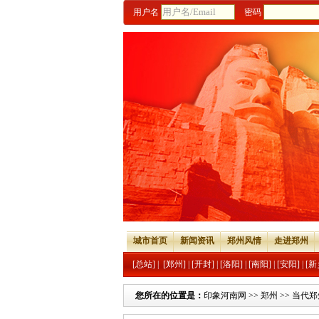
用户名
密码
城市首页
新闻资讯
郑州风情
走进郑州
[总站]
|
[郑州]
|
[开封]
|
[洛阳]
|
[南阳]
|
[安阳]
|
[新
您所在的位置是：
印象河南网
>>
郑州
>>
当代郑