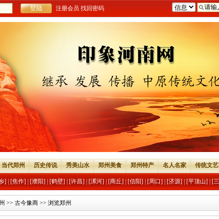
注册会员
找回密码
当代郑州
历史传说
秀美山水
郑州美食
郑州特产
名人名家
传统文艺
乡]
|
[焦作]
|
[濮阳]
|
[鹤壁]
|
[许昌]
|
[漯河]
|
[商丘]
|
[信阳]
|
[周口]
|
[济源]
|
[平顶山]
|
[
州
>>
古今豫商
>> 浏览郑州