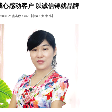
诚心感动客户 以诚信铸就品牌
/29 8:51:25 点击数：
402
【字体：
大
中
小
】