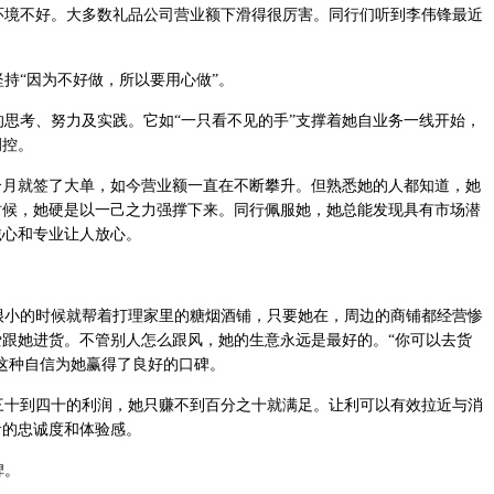
境不好。大多数礼品公司营业额下滑得很厉害。同行们听到李伟锋最近
持“因为不好做，所以要用心做”。
思考、努力及实践。它如“一只看不见的手”支撑着她自业务一线开始，
调控。
个月就签了大单，如今营业额一直在不断攀升。但熟悉她的人都知道，她
时候，她硬是以一己之力强撑下来。同行佩服她，她总能发现具有市场潜
诚心和专业让人放心。
小的时候就帮着打理家里的糖烟酒铺，只要她在，周边的商铺都经营惨
跟她进货。不管别人怎么跟风，她的生意永远是最好的。“你可以去货
这种自信为她赢得了良好的口碑。
十到四十的利润，她只赚不到百分之十就满足。让利可以有效拉近与消
者的忠诚度和体验感。
碑。