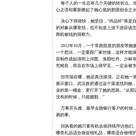
每个人的一生总有几个关键的转折点。生
心之语却重新燃起了她心底的那团创业之
决心下得很快，她坚信，“尚品轩”将是
的对象从哪里找，也不知道上游下游应该
商机敏锐的洞察力。
2012年10月，一个常跑批发的朋友带
一个想法，一定要跟厂家对接，这样才能保
容制作成如清明上河图、洛阳牡丹、少林
究精良，而且在市场上很罕见，一定会被
但市场在哪，她还真没摸清。正在她一筹
展示窗口。武汉政府通过这个渠道找到她
业的第一桶金，更打开了她的思路。“从那
没有的时候，只能腿勤。”
万事开头难。最早去跑银行客户的时候，
易的事。
但执着的她只要有机会就持续拜访他们。
哪类礼品适合做促销礼品，哪类适合做维护