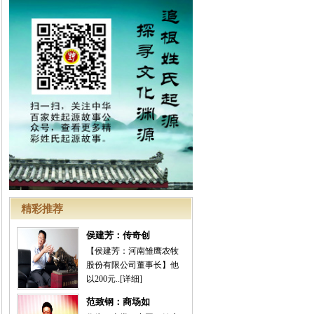
精彩推荐
侯建芳：传奇创
【侯建芳：河南雏鹰农牧
股份有限公司董事长】他
以200元..
[详细]
范致钢：商场如