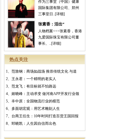
作为三事堂（中国）健康
国际集团有限公司、郑州
三事堂日..
[详细]
张素香：活出“
人物档案<<<张素香，香港
九爱国际珠宝有限公司董
事长、..
[详细]
热点关注
1、
范致钢：商场如战场 推崇传统文化 与道
2、
王永君：一个精明的老实人
3、
范龙飞：有目标就不怕路远
4、
姬晓峰：主动求变 做河南APP开发行业领
5、
丰中原：全国物流行业的模范
6、
多面胡宏观：用艺术雕刻人生
7、
台商王任生：10年时间打造百货王国回报
8、
郅晓凯：人生因自信而出色