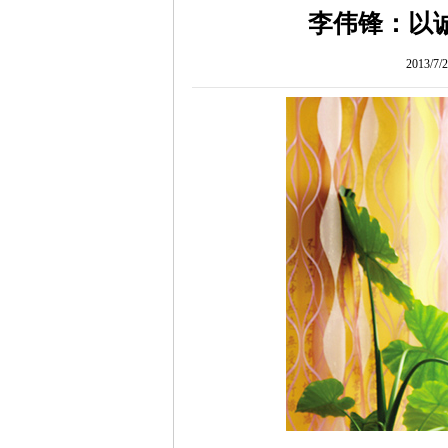
李伟锋：以
2013/7