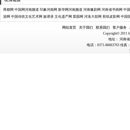
商都网
中国网河南频道
印象河南网
新华网河南频道
河南豫剧网
河南省书画网
中
游网
中国传统文化艺术网
族谱录
文化遗产网
梨园网
河洛大鼓网
剪纸皮影网
中国
网站首页
关于我们
联系我们
客户服务
Copyright© 2011 hn
地址： 河南省郑
电话：0371-86663763 传真：0