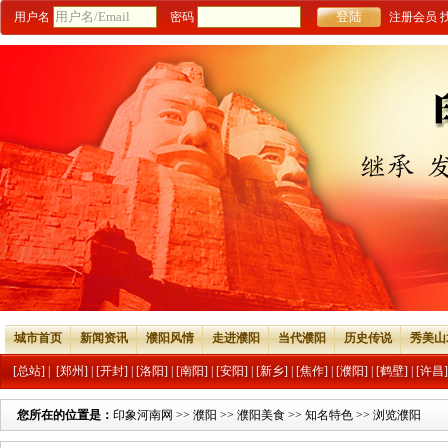
用户名
密码
注册会员
城市首页
新闻资讯
濮阳风情
走进濮阳
当代濮阳
历史传说
秀美山
[总站]
|
[郑州]
|
[开封]
|
[洛阳]
|
[南阳]
|
[安阳]
|
[新乡]
|
[焦作]
|
[濮阳]
|
[鹤壁]
|
[许昌]
您所在的位置是：
印象河南网
>>
濮阳
>>
濮阳美食
>>
知名特色
>> 浏览濮阳