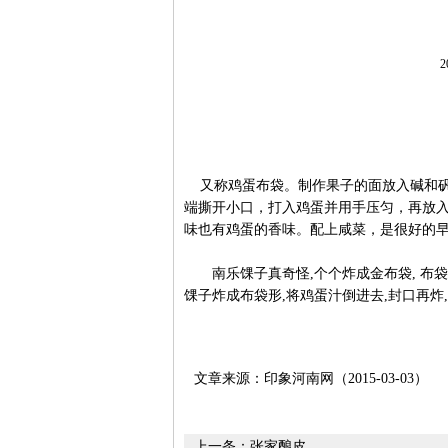
2
又称鸡蛋布袋。制作果子的面放入碱和矾
端撕开小口，打入鸡蛋并用手压匀，再放
味也有鸡蛋的香味。配上咸菜，是很好的
南乐馃子真奇怪,个个炸成金布袋, 布袋
馃子炸成布袋形,将鸡蛋汁倒进去,封口再炸,
文章来源：印象河南网（2015-03-03）
上一条：
张家酿皮