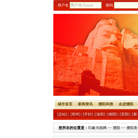
用户名
密码
城市首页
新闻资讯
濮阳风情
走进濮阳
[总站]
|
[郑州]
|
[开封]
|
[洛阳]
|
[南阳]
|
[安阳]
|
[新
您所在的位置是：
印象河南网
>>
濮阳
>>
濮阳美