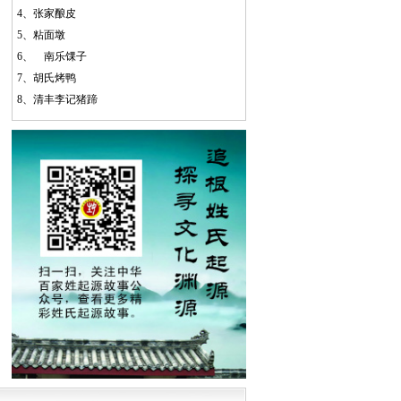
4、
张家酿皮
5、
粘面墩
6、
南乐馃子
7、
胡氏烤鸭
8、
清丰李记猪蹄