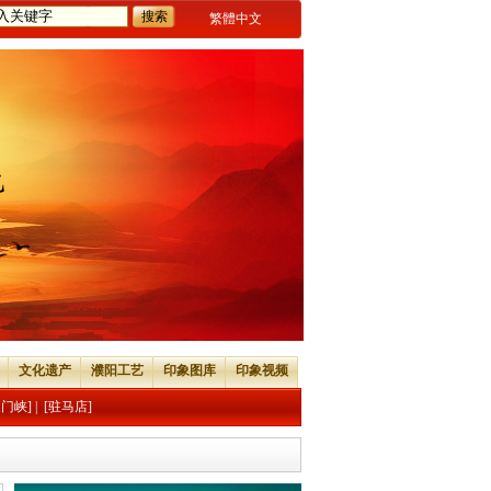
繁體中文
文化遗产
濮阳工艺
印象图库
印象视频
三门峡]
|
[驻马店]