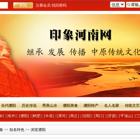
注册会员
找回密码
当代濮阳
历史传说
秀美山水
濮阳美食
濮阳特产
名人名家
传统文艺
乡]
|
[焦作]
|
[濮阳]
|
[鹤壁]
|
[许昌]
|
[漯河]
|
[商丘]
|
[信阳]
|
[周口]
|
[济源]
|
[平顶山]
|
[
食
>>
知名特色
>> 浏览濮阳