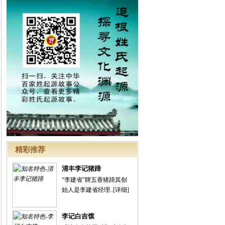
精彩推荐
清丰李记猪蹄
“李建省”牌五香猪蹄其创
始人是李建省经理..
[详细]
李记白吉馍