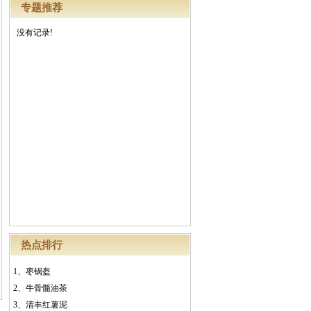
专题推荐
没有记录!
热点排行
1、
枣锅盔
2、
牛骨髓油茶
3、
清丰红薯泥