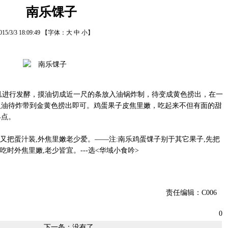
南乐馃子
015/3/3 18:09:49
【字体：
大
中
小
】
进行发酵，摸油切成近一尺的条放入油锅炸制，待变成黄色捞出，在一
入油待炸带到金黄色捞出即可。鸡蛋果子皮焦里嫩，吃起来不但有面的甜
早点。
又把蛋汁装,外焦里嫩老少爱。——注:南乐鸡蛋馃子别于其它果子,先把
吃时外焦里嫩,老少皆宜。---选<华域小食吟>
责任编辑：C006
0
下一条：没有了