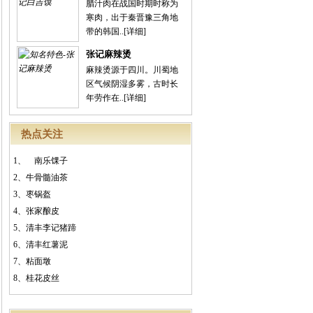
腊汁肉在战国时期时称为
寒肉，出于秦晋豫三角地
带的韩国..
[详细]
张记麻辣烫
麻辣烫源于四川。川蜀地
区气候阴湿多雾，古时长
年劳作在..
[详细]
热点关注
1、
南乐馃子
2、
牛骨髓油茶
3、
枣锅盔
4、
张家酿皮
5、
清丰李记猪蹄
6、
清丰红薯泥
7、
粘面墩
8、
桂花皮丝