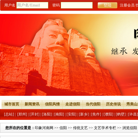
用户名
密码
注册会员
城市首页
新闻资讯
信阳风情
走进信阳
当代信阳
历史传说
秀美山
[总站]
|
[郑州]
|
[开封]
|
[洛阳]
|
[南阳]
|
[安阳]
|
[新乡]
|
[焦作]
|
[濮阳]
|
[鹤壁]
|
[许昌]
您所在的位置是：
印象河南网
>>
信阳
>>
传统文艺
>>
文艺学术专栏
>> 浏览信阳