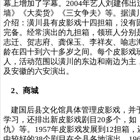
幕上增加了字幕。2004年艺人刘建伟
墙》《大卖货》《三女争夫》等。据潢
介绍：潢川县有皮影戏十四担箱，没有
完备。经常演出的九担箱，领班人分别
志迁、贺志府、龚保玉、李祥友、喻志
龄在四十到六十多岁之间。每个皮影戏
人，活动范围以潢川的东边和南边为主
及安徽的六安演出。
2、商城
建国后县文化馆具体管理皮影戏，并于1
学习，还排出新皮影戏剧目20多个，如
仇》等。1957年皮影戏发展到12担箱
中较好的38个剧目在全县各地演出。19