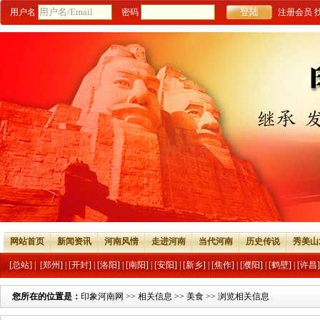
用户名
密码
注册会员
网站首页
新闻资讯
河南风情
走进河南
当代河南
历史传说
秀美山
[总站]
|
[郑州]
|
[开封]
|
[洛阳]
|
[南阳]
|
[安阳]
|
[新乡]
|
[焦作]
|
[濮阳]
|
[鹤壁]
|
[许昌]
您所在的位置是：
印象河南网
>>
相关信息
>>
美食
>> 浏览相关信息