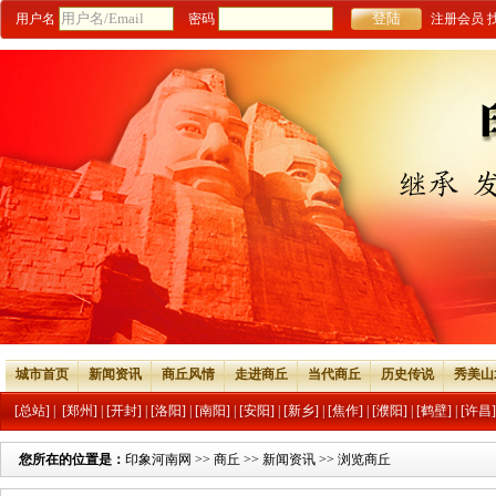
用户名
密码
注册会员
城市首页
新闻资讯
商丘风情
走进商丘
当代商丘
历史传说
秀美山
[总站]
|
[郑州]
|
[开封]
|
[洛阳]
|
[南阳]
|
[安阳]
|
[新乡]
|
[焦作]
|
[濮阳]
|
[鹤壁]
|
[许昌]
您所在的位置是：
印象河南网
>>
商丘
>>
新闻资讯
>> 浏览商丘