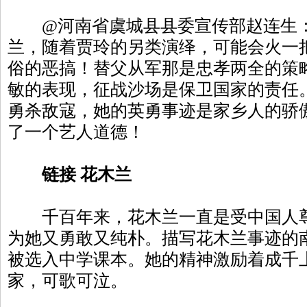
@河南省虞城县县委宣传部赵连生：
兰，随着贾玲的另类演绎，可能会火一
俗的恶搞！替父从军那是忠孝两全的策
敏的表现，征战沙场是保卫国家的责任
勇杀敌寇，她的英勇事迹是家乡人的骄
了一个艺人道德！
链接 花木兰
千百年来，花木兰一直是受中国人尊
为她又勇敢又纯朴。描写花木兰事迹的
被选入中学课本。她的精神激励着成千
家，可歌可泣。