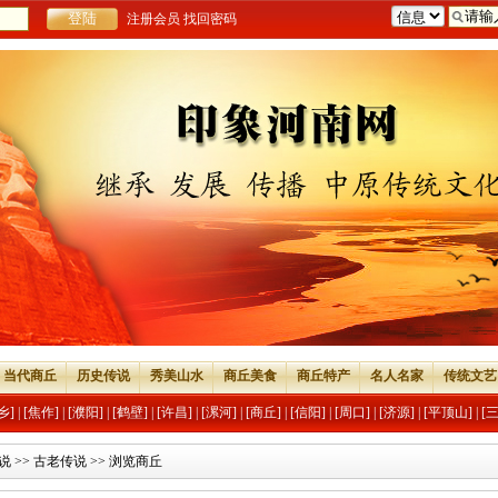
注册会员
找回密码
当代商丘
历史传说
秀美山水
商丘美食
商丘特产
名人名家
传统文艺
乡]
|
[焦作]
|
[濮阳]
|
[鹤壁]
|
[许昌]
|
[漯河]
|
[商丘]
|
[信阳]
|
[周口]
|
[济源]
|
[平顶山]
|
[
说
>>
古老传说
>> 浏览商丘