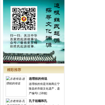
精彩推荐
连理枝的传说
连理枝的传是河南商丘宁
陵县的市级文化遗产，遗
产编号I..
[详细]
孔子祖籍和孔