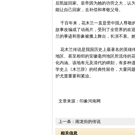
后凯旋回家。皇帝因为她的功劳之大，认
能让自己回家，去补偿和孝敬父母。
千百年来，花木兰一直是受中国人尊敬的一
故事改编成了动画片，受到了全世界的欢
兰的事迹和形象被搬上舞台，长演不衰。
花木兰传说是我国历史上最著名的英雄传
地区、甚至相邻的安徽毫州地区所流传的花
化内涵。该地有元及清代的碑刻，有多种
学史上《木兰辞》的经典性留存，大量同
护尤显重要和紧迫。
文章来源：印象河南网
上一条：
闹龙街的传说
相关信息