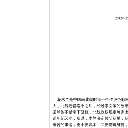
2012/4/
花木兰是中国南北朝时期一个传说色彩极
人，北魏迁都洛阳之后，经过孝文帝的改
柔然族不断南下骚扰，北魏政权规定每家
弟年纪又小，所以，木兰决定替父从军，
艰苦的事情，更不要说木兰又要隐瞒身份