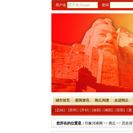
用户名
密码
城市首页
新闻资讯
商丘风情
走进商丘
[总站]
|
[郑州]
|
[开封]
|
[洛阳]
|
[南阳]
|
[安阳]
|
[新
您所在的位置是：
印象河南网
>>
商丘
>>
历史传