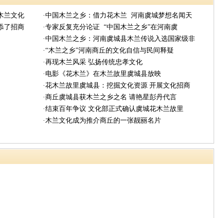
木兰文化
·中国木兰之乡：借力花木兰 河南虞城梦想名闻天
添了招商
·专家反复充分论证 “中国木兰之乡”在河南虞
·中国木兰之乡：河南虞城县木兰传说入选国家级非
·“木兰之乡”河南商丘的文化自信与民间释疑
·再现木兰风采 弘扬传统忠孝文化
·电影《花木兰》在木兰故里虞城县放映
·花木兰故里虞城县：挖掘文化资源 开展文化招商
·商丘虞城县获木兰之乡之名 请艳星彭丹代言
·结束百年争议 文化部正式确认虞城花木兰故里
·木兰文化成为推介商丘的一张靓丽名片