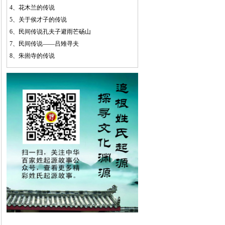
4、
花木兰的传说
5、
关于侯才子的传说
6、
民间传说孔夫子避雨芒砀山
7、
民间传说——吕雉寻夫
8、
朱崮寺的传说