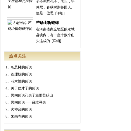
至圣先哲孔子，名丘，字
仲尼，春秋时期鲁国人。
他是一位思..
[详细]
芒砀山斩蛇碑
在河南省商丘地区的永城
县境内，有一座十数个山
头连成的..
[详细]
热点关注
1、
相思树的传说
2、
连理枝的传说
3、
花木兰的传说
4、
关于侯才子的传说
5、
民间传说孔夫子避雨芒砀山
6、
民间传说——吕雉寻夫
7、
火神台的传说
8、
朱崮寺的传说