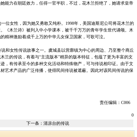
为她能力在朝廷效力，任得一官半职，不过，花木兰拒绝了，她请求皇帝
位女性，因为她又勇敢又纯朴。1998年，美国迪斯尼公司将花木兰的
迎。《木兰诗》被列入中小学课本，被千千万万的青年学生世代诵颂。木
她的精神激励着成千上万的中华儿女保卫国家，可歌可泣。
说和女性传说故事之一。虞城县以营廓镇为中心的周边、乃至整个商丘
木兰的传说，有着与“主流版本”稍异的版本特征，包蕴了更为丰富的文
遗迹，有传承至今的多种文化活动和特殊物产，可与传说相印证。由于文
题材艺术产品的广泛传播，使得民间传说被遮蔽。因此对该民间传说的保
责任编辑：C006
0
下一条：
清凉台的传说