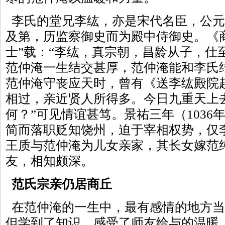
李氏的堂兄李纮，亦是宋代名臣，公元1
及第，历监察御史而为殿中侍御史。《
士”载：“李纮，真宗朝，昌龄从子，仕
范仲淹一生结交甚厚，范仲淹能和李氏
范仲淹守丧应天时，曾有《送李纮殿院
相过，亲近贤人所得多。今日九重天上
何？”可见情谊甚笃。景祐三年（1036
简而落职贬知饶州，迫于宰相权势，仅
王质与范仲淹为儿女亲家，其长女嫁范
友，相知颇深。
范氏宗亲仍居商丘
在范仲淹的一生中，最有感情的地方当
但学到了知识，感受了师友给与的温暖