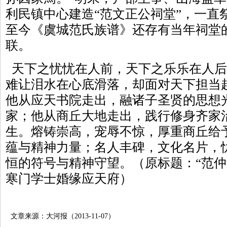
利民镇中心建造“范文正公祠堂”，一直
至今《虞城范氏族谱》还存有当年祠堂
联。
天下之忧忧在人前，天下之乐乐在人后
难让泪水在心底滑落，却面对天下担当
他从应天书院走出，融诸子圣贤的思想
家；他从商丘大地走出，践行修身齐家
生。熔铸崇高，宠辱不惊，厚重商丘给
蕴与精神力量；名人丰碑，文化名片，
恒的符号与精神守望。（原标题：“范仲
寒门学士婚缘应天府）
文章来源：大河报（2013-11-07）