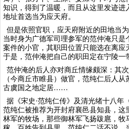
知识，得到了温暖，而且从这里发迹进
地址首选当为应天府。
但是依照官职，应天府附近的田地当为
当时身为广德军司理参军的范仲淹只是
案件的小官，其职田位置只能选在离应
于是，范仲淹把自己的职田定在宁陵一
范仲淹的后人亦对商丘情缘颇深：其次
（今商丘市睢县）做官，范纯仁后人从
古虞国之地定居……
据《宋史·范纯仁传》及清光绪十八年《
范纯仁被推荐为开封府襄邑县知县，这
林军的牧场，那些御林军飞扬跋扈，牧
稼。百姓告到县里，范纯仁二话不说，