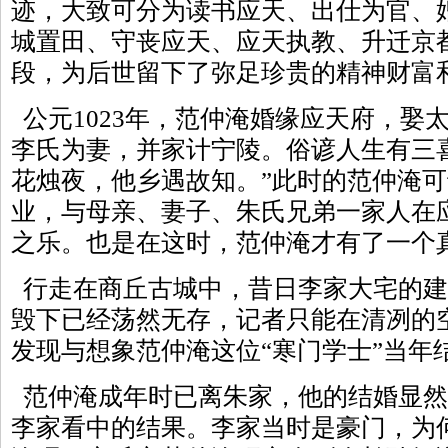
迹，大致可分为读书应天、出仕为官、
城置田、守丧应天、应天执教、升迁京
段，为后世留下了弥足珍贵的精神财富
公元1023年，范仲淹婚缘应天府，娶
李氏为妻，并家计宁陵。俗谚人生有三
花烛夜，他乡遇故知。”此时的范仲淹
业，与母亲、妻子、朱氏兄弟一家人在
之乐。也是在这时，范仲淹才有了一个真
行走在商丘古城中，昔日李家大宅的建
毁下已经荡然无存，记者只能在清冽的
发现与想象范仲淹这位“寒门学士”当年
范仲淹成年时已离朱家，他的结婚显然
李家看中的结果。李家当时是豪门，为