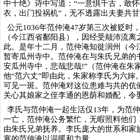
中十绝》诗中写道：“一意惧千古，敢怀
衣，出门投祸机”，无不透露出夫妻共
公元1036年范仲淹47岁第三次被贬时
（今江西省鄱阳县），因经受颠沛流离
此。是年十二月，范仲淹知徙润州（今
暂寄瓜州寺中。范仲淹在与朱氏兄弟的
安瓜州寺中，悲哉悲哉!”（范仲淹在朱
他“范六丈”即由此，朱家称李氏为六婶
可见一斑。范仲淹对这位患难与共的伉
关心其娘家之侄李通的恩荫和婚配，令
李氏与范仲淹一起生活仅13年，为范
一亡，范仲淹公务繁忙，无暇照料他们
由朱氏兄弟抚养。李氏庞大的世系和家
寒的范仲淹以温暖和力量。