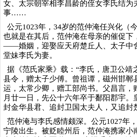
女、太宗朝宰相李昌龄的侄女李氏结为
事……
公元1023年，34岁的范仲淹任兴化（
也就是在其后，范仲淹在母亲的催促下
——婚姻，迎娶应天府楚丘人、太子中
堂妹李氏为妻。
据《范氏家乘》载：“李氏，唐卫公靖
县令，赠太子少傅。曾祖谭，磁州邯郸
运，太常少卿，赠工部尚书。父昌言，
月廿一日，先公十六年卒于鄱阳郡宇。
封金华县君、追封卫国太夫人，又追封
范仲淹与李氏感情颇深。公元1027年
宁陵出生。被贬睦州后，范仲淹携家小