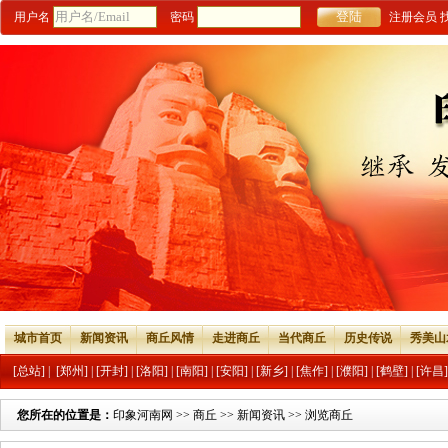
用户名
密码
注册会员
城市首页
新闻资讯
商丘风情
走进商丘
当代商丘
历史传说
秀美山
[总站]
|
[郑州]
|
[开封]
|
[洛阳]
|
[南阳]
|
[安阳]
|
[新乡]
|
[焦作]
|
[濮阳]
|
[鹤壁]
|
[许昌]
您所在的位置是：
印象河南网
>>
商丘
>>
新闻资讯
>> 浏览商丘