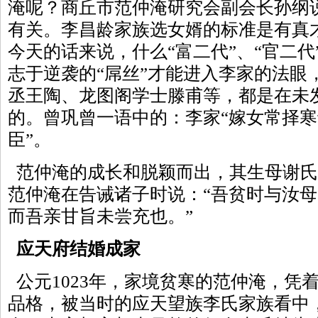
淹呢？商丘市范仲淹研究会副会长孙纲
有关。李昌龄家族选女婿的标准是有真
今天的话来说，什么“富二代”、“官二
志于逆袭的“屌丝”才能进入李家的法眼
丞王陶、龙图阁学士滕甫等，都是在未
的。曾巩曾一语中的：李家“嫁女常择
臣”。
范仲淹的成长和脱颖而出，其生母谢氏
范仲淹在告诫诸子时说：“吾贫时与汝
而吾亲甘旨未尝充也。”
应天府结婚成家
公元1023年，家境贫寒的范仲淹，凭
品格，被当时的应天望族李氏家族看中