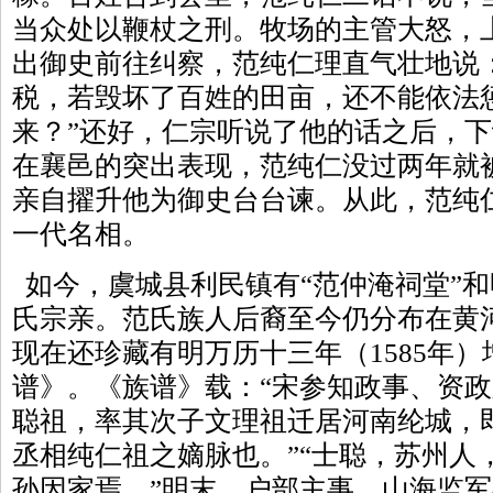
当众处以鞭杖之刑。牧场的主管大怒，
出御史前往纠察，范纯仁理直气壮地说
税，若毁坏了百姓的田亩，还不能依法
来？”还好，仁宗听说了他的话之后，
在襄邑的突出表现，范纯仁没过两年就
亲自擢升他为御史台台谏。从此，范纯
一代名相。
如今，虞城县利民镇有“范仲淹祠堂”
氏宗亲。范氏族人后裔至今仍分布在黄
现在还珍藏有明万历十三年（1585年
谱》。《族谱》载：“宋参知政事、资
聪祖，率其次子文理祖迁居河南纶城，
丞相纯仁祖之嫡脉也。”“士聪，苏州人
孙因家焉。”明末，户部主事、山海监