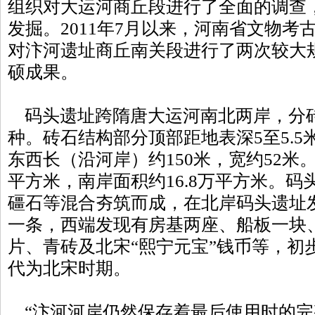
组织对大运河商丘段进行了全面的调查
发掘。2011年7月以来，河南省文物考
对汴河遗址商丘南关段进行了两次较大
硕成果。
码头遗址跨隋唐大运河南北两岸，分
种。砖石结构部分顶部距地表深5至5.5
东西长（沿河岸）约150米，宽约52米。
平方米，南岸面积约16.8万平方米。
礓石等混合夯筑而成，在北岸码头遗址
一条，西端发现有房基两座、船板一块
片、青砖及北宋“熙宁元宝”钱币等，初
代为北宋时期。
“汴河河岸仍然保存着最后使用时的完