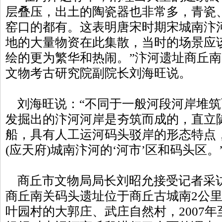
层叠压，出土的陶瓷器也非常多，青瓷
窑口的都有。这表明唐宋时期宋城南汴
地的大量物资在此集散，当时的场景应
绘的更为繁华和热闹。”汴河遗址商丘
文物考古研究院副院长刘海旺说。
刘海旺说：“不同于一般河段河岸堆筑
发掘出的汴河河岸是夯筑而成的，直立
船，具有人工运河码头驳岸的形态特点
(应天府)城南汴河的‘河市’区和码头区。
商丘市文物局局长刘昭允接受记者采
商丘南关码头遗址位于商丘古城南2公
叶园村的大郭庄、武庄自然村，2007年