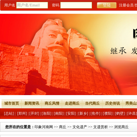
用户名
密码
注册会员
城市首页
新闻资讯
商丘风情
走进商丘
当代商丘
历史传说
秀美山
[总站]
|
[郑州]
|
[开封]
|
[洛阳]
|
[南阳]
|
[安阳]
|
[新乡]
|
[焦作]
|
[濮阳]
|
[鹤壁]
|
[许昌]
您所在的位置是：
印象河南网
>>
商丘
>>
文化遗产
>>
文遗赏析
>> 浏览商丘