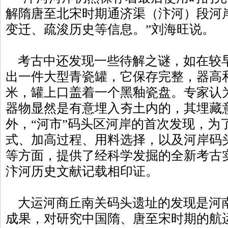
解隋唐至北宋时期通济渠（汴河）段河
变迁、疏浚历史等信息。”刘海旺说。
考古中还发现一些待解之谜，如在较
出一件大型青瓷罐，它保存完整，器高
米，罐上口盖着一个黑釉瓷盘。专家认
器物显然是有意埋入夯土内的，其埋藏
外，“河市”码头区河岸的首次发现，为
式、加高过程、用料选择，以及河岸码
等方面，提供了经科学发掘的全新考古
汴河历史文献记载相印证。
大运河商丘南关码头遗址的发现是河
成果，对研究中国隋、唐至宋时期的航