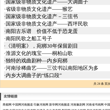
·国家级非物质文化遗产——大调曲子
·省级非物质文化遗产——猴艺
·国家级非物质文化遗产－三弦书
·国家级非物质文化遗产——西坪民歌
·南阳古乐谱 价值不低于恐龙蛋
·南阳民歌之船工号子
·《清明案》，宛梆30年保留剧目
·淮源文化的瑰宝——桐柏山歌
·独特的戏曲剧种—内乡宛梆
·河南珍稀曲艺——三弦书以南阳地区为多
·内乡大调曲子的“练口段”
共
24
条 页次
友情链接
商都网
中国网河南频道
印象河南网
新华网河南频道
河南豫剧网
河南省书画网
中