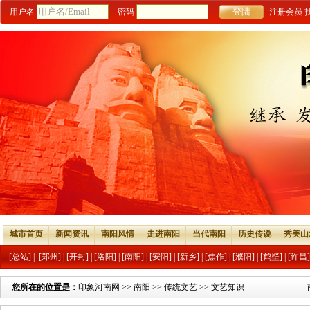
用户名
密码
注册会员
城市首页
新闻资讯
南阳风情
走进南阳
当代南阳
历史传说
秀美山
[总站]
|
[郑州]
|
[开封]
|
[洛阳]
|
[南阳]
|
[安阳]
|
[新乡]
|
[焦作]
|
[濮阳]
|
[鹤壁]
|
[许昌]
您所在的位置是：
印象河南网
>>
南阳
>>
传统文艺
>>
文艺知识