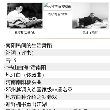
民间“奇葩”锣鼓
石桥曹“二哥”成
宛梆（河南)
·南阳民间的生活舞蹈
·评词（评书）
·善书
·“书山曲海”话南阳
·地灯曲（锣鼓曲）
·河南南阳板头曲
·邓州越调入选国家级非遗名录
·地方曲种介绍之罗卷戏
·新野槐书重出江湖