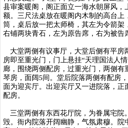
县审案暖阁，阁正面立一海水朝屏风，上
额。三尺法桌放在暖阁内木制的高台上
筒，桌后放一把太师椅，其左为令箭架
右铺两块青石，左为原告席，右为被告
大堂两侧有议事厅，大堂后侧有平房
房即至重光门，门上悬挂“天理国法人情
廊，围绕两侧配房，过重光门，两侧有
琴房，面阔5间。堂后院落两侧有配房
面为迎宾厅。出迎宾厅又一进院落，正
配房。
三堂两侧有东西花厅院，为眷属宅院
毁。衙内院落开阔幽静，气氛肃穆。院