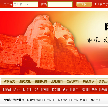
用户名
密码
注册会员
城市首页
新闻资讯
南阳风情
走进南阳
当代南阳
历史传说
秀美山
[总站]
|
[郑州]
|
[开封]
|
[洛阳]
|
[南阳]
|
[安阳]
|
[新乡]
|
[焦作]
|
[濮阳]
|
[鹤壁]
|
[许昌]
您所在的位置是：
印象河南网
>>
南阳
>>
走进南阳
>>
南阳之最
>> 浏览南阳