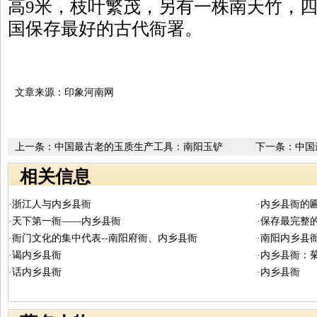
高9米，枝叶繁茂，另有一株南天竹，
国保存最好的古代衙署。
文章来源：印象河南网
上一条：
中国最古老的玉质生产工具：南阳玉铲
下一条：
中国
相关信息
·浙江人与内乡县衙
·内乡县衙的
·天下第一衙——内乡县衙
·保存最完整
·衙门文化的集中代表--南阳府衙、内乡县衙
·南阳内乡县
·谒内乡县衙
·内乡县衙：
·话内乡县衙
·内乡县衙