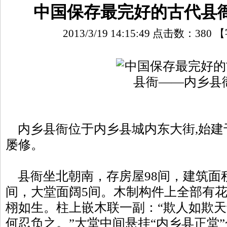
中国保存最完好的古代县
2013/3/19 14:15:49 点击数：
380
【
内乡县衙位于内乡县城内东大街,始建
屡修。
县衙坐北朝南，存房屋98间，建筑面积2
间，大堂面阔5间。木制构件上全部有
栩如生。柱上嵌木联一副：“欺人如欺
何忍负之。”大堂中间悬挂“内乡县正堂