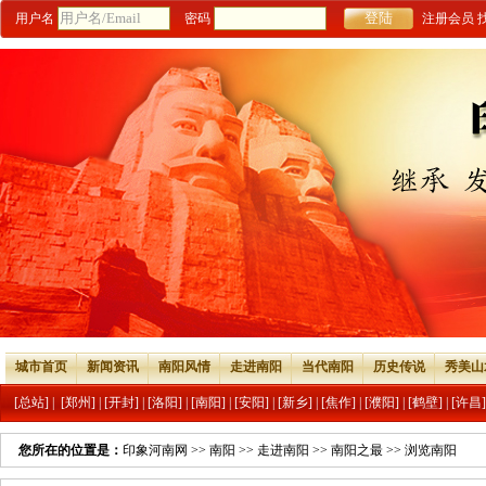
用户名
密码
注册会员
城市首页
新闻资讯
南阳风情
走进南阳
当代南阳
历史传说
秀美山
[总站]
|
[郑州]
|
[开封]
|
[洛阳]
|
[南阳]
|
[安阳]
|
[新乡]
|
[焦作]
|
[濮阳]
|
[鹤壁]
|
[许昌]
您所在的位置是：
印象河南网
>>
南阳
>>
走进南阳
>>
南阳之最
>> 浏览南阳