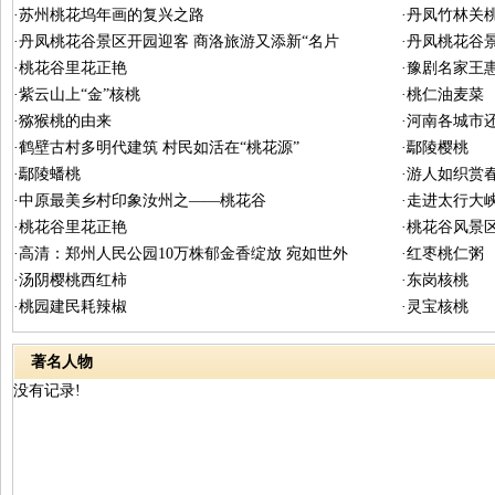
·苏州桃花坞年画的复兴之路
·丹凤竹林关
·丹凤桃花谷景区开园迎客 商洛旅游又添新“名片
·丹凤桃花谷
·桃花谷里花正艳
·豫剧名家王
·紫云山上“金”核桃
·桃仁油麦菜
·猕猴桃的由来
·河南各城市
·鹤壁古村多明代建筑 村民如活在“桃花源”
·鄢陵樱桃
·鄢陵蟠桃
·游人如织赏
·中原最美乡村印象汝州之——桃花谷
·走进太行大
·桃花谷里花正艳
·桃花谷风景
·高清：郑州人民公园10万株郁金香绽放 宛如世外
·红枣桃仁粥
·汤阴樱桃西红柿
·东岗核桃
·桃园建民耗辣椒
·灵宝核桃
著名人物
没有记录!