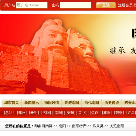
用户名
密码
注册会员
城市首页
新闻资讯
南阳风情
走进南阳
当代南阳
历史传说
秀美山
[总站]
|
[郑州]
|
[开封]
|
[洛阳]
|
[南阳]
|
[安阳]
|
[新乡]
|
[焦作]
|
[濮阳]
|
[鹤壁]
|
[许昌]
您所在的位置是：
印象河南网
>>
南阳
>>
南阳特产
>>
瓜果类
>> 浏览南阳