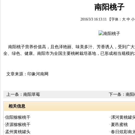
南阳桃子
2016/3/3 16:13:11
【字体：
大
中
小
南阳桃子营养价值高，且色泽艳丽、味美多汁、芳香诱人，受到广大
全、绿色、健康。南阳市为全国主要桃树栽培基地，已形成相当规模的
文章来源：印象河南网
上一条：
南阳草莓
下一条：
南阳
相关信息
·信阳猕猴桃干
·漯河黄桃罐
·济源猕猴桃干
·夏邑蜜桃
·孟州黄桃罐头
·春日炫彩南