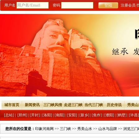
用户名
密码
注册会员
城市首页
新闻资讯
三门峡风情
走进三门峡
当代三门峡
历史传说
秀美山
[总站]
|
[郑州]
|
[开封]
|
[洛阳]
|
[南阳]
|
[安阳]
|
[新乡]
|
[焦作]
|
[濮阳]
|
[鹤壁]
|
[许昌]
您所在的位置是：
印象河南网
>>
三门峡
>>
秀美山水
>>
山水与品牌
>> 浏览三门