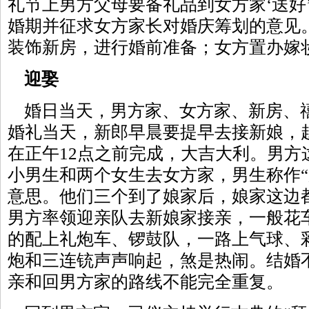
礼节上男方父母要备礼品到女方家‘送好
婚期并征求女方家长对婚庆筹划的意见
装饰新房，进行婚前准备；女方置办嫁妆
迎娶
婚日当天，男方家、女方家、新房、禧
婚礼当天，新郎早晨要提早去接新娘，
在正午12点之前完成，大吉大利。男方
小男生和两个女生去女方家，男生称作“
意思。他们三个到了娘家后，娘家这边
男方率领迎亲队去新娘家接亲，一般花
的配上礼炮车、锣鼓队，一路上气球、
炮和三连铳声声响起，煞是热闹。结婚
亲和回男方家的路线不能完全重复。