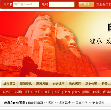
用户名
密码
注册会员
城市首页
新闻资讯
漯河风情
走进漯河
当代漯河
历史传说
秀美山
[总站]
|
[郑州]
|
[开封]
|
[洛阳]
|
[南阳]
|
[安阳]
|
[新乡]
|
[焦作]
|
[濮阳]
|
[鹤壁]
|
[许昌]
您所在的位置是：
印象河南网
>>
漯河
>>
漯河风情
>>
民间习俗
>> 浏览漯河