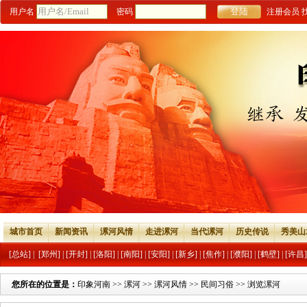
用户名
密码
注册会员
城市首页
新闻资讯
漯河风情
走进漯河
当代漯河
历史传说
秀美山
[总站]
|
[郑州]
|
[开封]
|
[洛阳]
|
[南阳]
|
[安阳]
|
[新乡]
|
[焦作]
|
[濮阳]
|
[鹤壁]
|
[许昌]
您所在的位置是：
印象河南
>>
漯河
>>
漯河风情
>>
民间习俗
>> 浏览漯河