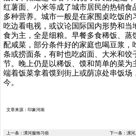
红薯面、小米等成了城市居民的热销食
多种营养。城市一般是在家围桌吃饭的
吃边看电视，或议论国际国内形势和当
食为主，全是细粮。早餐多食稀饭、蒸
配咸菜，部分条件好的家庭也喝豆浆，
条或捞面条，有时也吃卤面、大米和饺
节。晚上仍是以稀饭、馍和简单的菜为
端着饭菜拿着馍到街上或荫凉处串饭场
今。
文章来源：印象河南
上一条：
漯河服饰习俗
下一条：
漯河