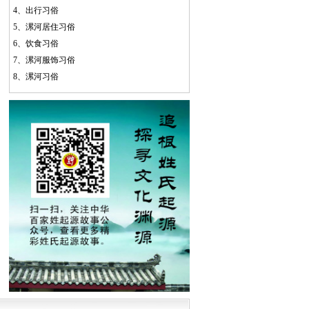
4、
出行习俗
5、
漯河居住习俗
6、
饮食习俗
7、
漯河服饰习俗
8、
漯河习俗