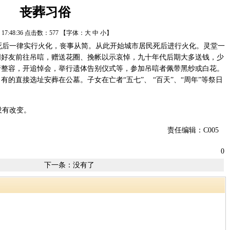
丧葬习俗
/9 17:48:36 点击数：
577
【字体：
大
中
小
】
死后一律实行火化，丧事从简。从此开始城市居民死后进行火化。灵堂一
朋好友前往吊唁，赠送花圈、挽帐以示哀悼，九十年代后期大多送钱，少
行整容，开追悼会，举行遗体告别仪式等，参加吊唁者佩带黑纱或白花。
的直接选址安葬在公墓。子女在亡者“五七”、 “百天”、“周年”等祭日
没有改变。
责任编辑：C005
0
下一条：没有了