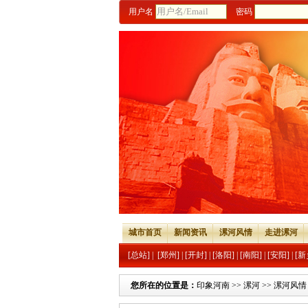
用户名
密码
城市首页
新闻资讯
漯河风情
走进漯河
[总站]
|
[郑州]
|
[开封]
|
[洛阳]
|
[南阳]
|
[安阳]
|
[新
您所在的位置是：
印象河南
>>
漯河
>>
漯河风情