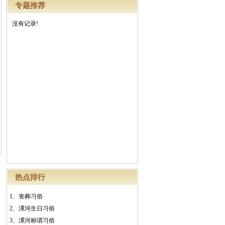
专题推荐
没有记录!
热点排行
1、
丧葬习俗
2、
漯河生日习俗
3、
漯河称谓习俗