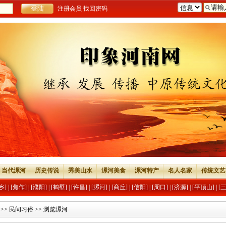
注册会员
找回密码
当代漯河
历史传说
秀美山水
漯河美食
漯河特产
名人名家
传统文艺
乡]
|
[焦作]
|
[濮阳]
|
[鹤壁]
|
[许昌]
|
[漯河]
|
[商丘]
|
[信阳]
|
[周口]
|
[济源]
|
[平顶山]
|
[
>>
民间习俗
>> 浏览漯河