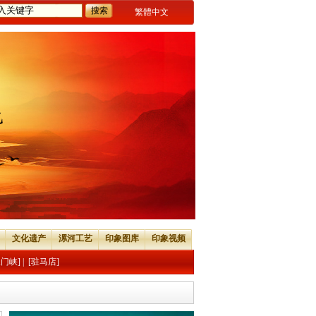
繁體中文
文化遗产
漯河工艺
印象图库
印象视频
三门峡]
|
[驻马店]