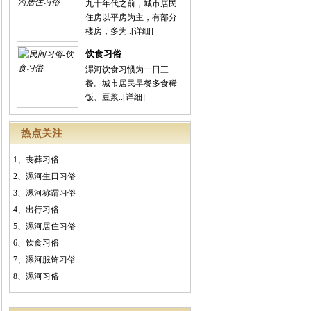
九十年代之前，城市居民
住房以平房为主，有部分
楼房，多为..
[详细]
饮食习俗
漯河饮食习惯为一日三
餐。城市居民早餐多食稀
饭、豆浆..
[详细]
热点关注
1、
丧葬习俗
2、
漯河生日习俗
3、
漯河称谓习俗
4、
出行习俗
5、
漯河居住习俗
6、
饮食习俗
7、
漯河服饰习俗
8、
漯河习俗