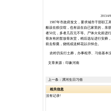
2013/4
1987年市政府发文，要求城市干部职工
般设在殡仪馆，也有设在自已家里的，亲
者50元，多者几百元不等。尸体火化前进
骨灰有的暂放骨灰堂，稍后选址进行安葬，有
前去祭奠，烧纸或送鲜花以示悼念。
农村仍实行土葬，办事程序、习俗基本
文章来源：印象河南
上一条：
漯河生日习俗
相关信息
没有记录!