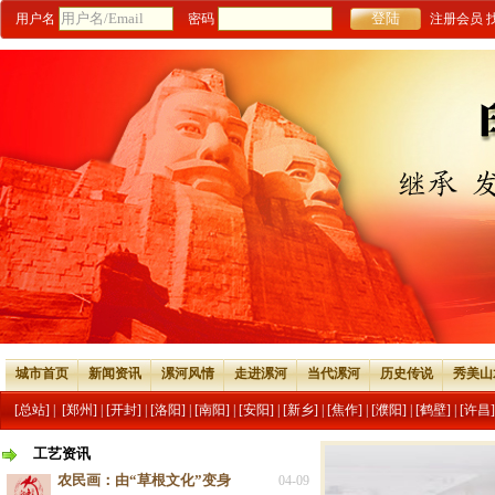
用户名
密码
注册会员
城市首页
新闻资讯
漯河风情
走进漯河
当代漯河
历史传说
秀美山
[总站]
|
[郑州]
|
[开封]
|
[洛阳]
|
[南阳]
|
[安阳]
|
[新乡]
|
[焦作]
|
[濮阳]
|
[鹤壁]
|
[许昌]
工艺资讯
农民画：由“草根文化”变身
04-09