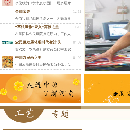
李俊敏的《黄牛息耕图》，用多层并
合伯宝剑
12-11
合伯宝剑乃战国名剑之一，为舞阳县
“草根画作”登入“高雅之堂
11-12
在舞阳县农民画院展览厅内，工作人
农民画发展体现时代变迁 失
04-09
看戏文（农民画）戴君芬当代中国农
中国农民画之美
04-09
中国农民画是以农民作者为主体，以