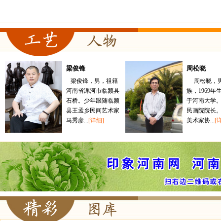
梁俊锋
周松晓
梁俊锋，男，祖籍
周松晓，
河南省漯河市临颍县
族，1969年
石桥。少年跟随临颍
于河南大学
县王孟乡民间艺术家
民画院院长
马秀彦...
[详细]
美术家协...
[