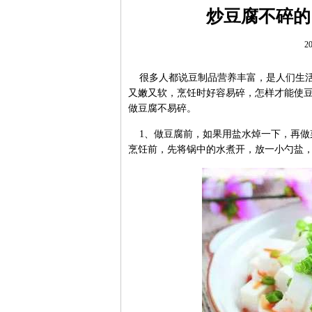
炒豆腐不碎的
20
很多人都说豆制品营养丰富，是人们生活
又嫩又软，烹饪时好容易碎，怎样才能使豆
做豆腐不易碎。
1、做豆腐前，如果用盐水焯一下，再做
烹饪前，先将锅中的水煮开，放一小勺盐