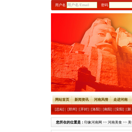
用户名
密码
网站首页
新闻资讯
河南风情
走进河南
[总站]
|
[郑州]
|
[开封]
|
[洛阳]
|
[南阳]
|
[安阳]
|
[新
您所在的位置是：
印象河南网
>>
河南美食
>>
美