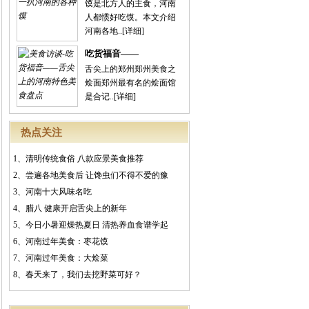
馍是北方人的主食，河南
人都惯好吃馍。本文介绍
河南各地..
[详细]
吃货福音——
舌尖上的郑州郑州美食之
烩面郑州最有名的烩面馆
是合记..
[详细]
热点关注
1、
清明传统食俗 八款应景美食推荐
2、
尝遍各地美食后 让馋虫们不得不爱的豫
3、
河南十大风味名吃
4、
腊八 健康开启舌尖上的新年
5、
今日小暑迎燥热夏日 清热养血食谱学起
6、
河南过年美食：枣花馍
7、
河南过年美食：大烩菜
8、
春天来了，我们去挖野菜可好？