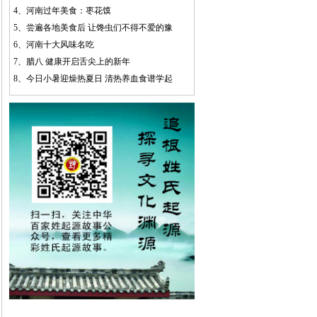
4、
河南过年美食：枣花馍
5、
尝遍各地美食后 让馋虫们不得不爱的豫
6、
河南十大风味名吃
7、
腊八 健康开启舌尖上的新年
8、
今日小暑迎燥热夏日 清热养血食谱学起