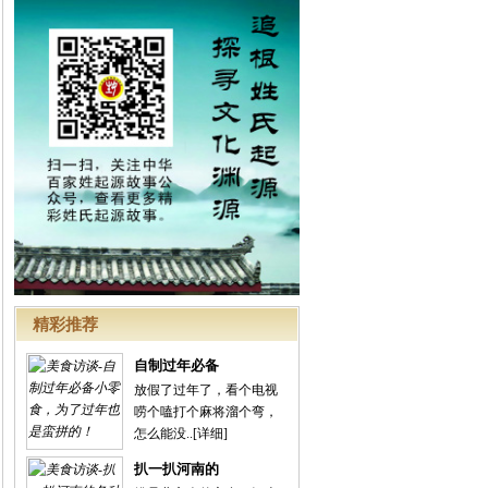
精彩推荐
自制过年必备
放假了过年了，看个电视
唠个嗑打个麻将溜个弯，
怎么能没..
[详细]
扒一扒河南的