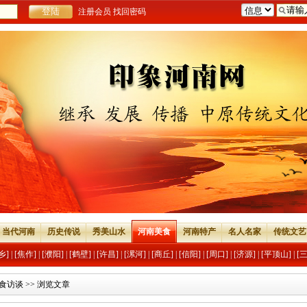
注册会员
找回密码
当代河南
历史传说
秀美山水
河南美食
河南特产
名人名家
传统文艺
乡]
|
[焦作]
|
[濮阳]
|
[鹤壁]
|
[许昌]
|
[漯河]
|
[商丘]
|
[信阳]
|
[周口]
|
[济源]
|
[平顶山]
|
[
食访谈
>> 浏览文章