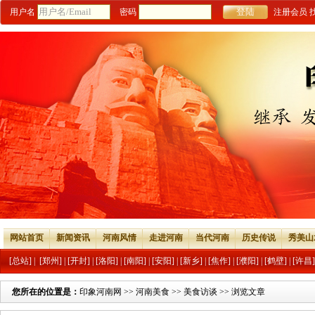
用户名
密码
注册会员
网站首页
新闻资讯
河南风情
走进河南
当代河南
历史传说
秀美山
[总站]
|
[郑州]
|
[开封]
|
[洛阳]
|
[南阳]
|
[安阳]
|
[新乡]
|
[焦作]
|
[濮阳]
|
[鹤壁]
|
[许昌]
您所在的位置是：
印象河南网
>>
河南美食
>>
美食访谈
>> 浏览文章