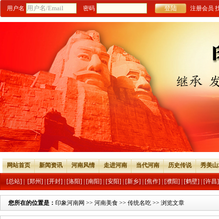
用户名
密码
注册会员
网站首页
新闻资讯
河南风情
走进河南
当代河南
历史传说
秀美山
[总站]
|
[郑州]
|
[开封]
|
[洛阳]
|
[南阳]
|
[安阳]
|
[新乡]
|
[焦作]
|
[濮阳]
|
[鹤壁]
|
[许昌]
您所在的位置是：
印象河南网
>>
河南美食
>>
传统名吃
>> 浏览文章