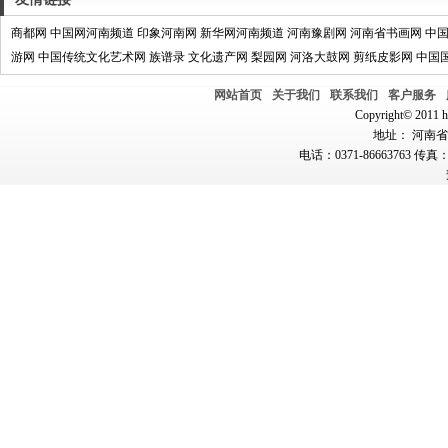
商都网
中国网河南频道
印象河南网
新华网河南频道
河南豫剧网
河南省书画网
中
游网
中国传统文化艺术网
族谱录
文化遗产网
梨园网
河洛大鼓网
剪纸皮影网
中国
网站首页
关于我们
联系我们
客户服务
Copyright© 2011 hn
地址： 河南省郑
电话：0371-86663763 传真：0