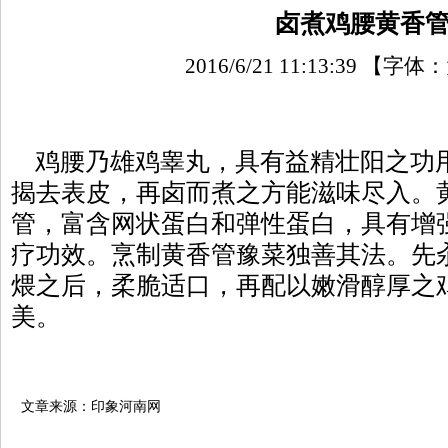
卤煮鸡腰黄香
2016/6/21 11:13:39
【字体：
鸡腰乃雄鸡睾丸，具有益精壮阳之功
揭去表皮，再卤而煮之方能滋味尽入。
管，富含网状蛋白和弹性蛋白，具有增
疗功效。烹制黄香管豫菜独善其法。先
煨之后，柔脆适口，再配以嫩滑醇厚之
美。
文章来源：印象河南网