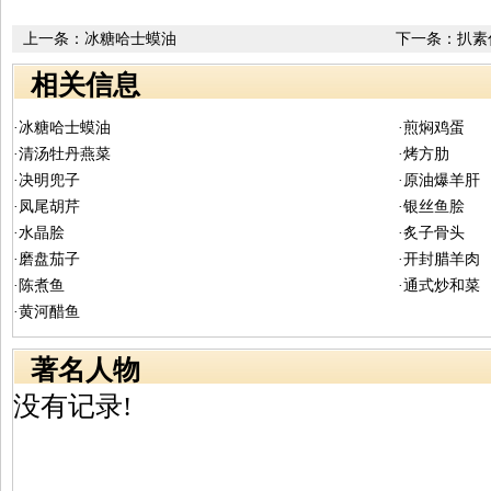
上一条：
冰糖哈士蟆油
下一条：
扒素
相关信息
·冰糖哈士蟆油
·煎焖鸡蛋
·清汤牡丹燕菜
·烤方肋
·决明兜子
·原油爆羊肝
·凤尾胡芹
·银丝鱼脍
·水晶脍
·炙子骨头
·磨盘茄子
·开封腊羊肉
·陈煮鱼
·通式炒和菜
·黄河醋鱼
著名人物
没有记录!