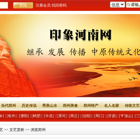
注册会员
找回密码
当代郑州
历史传说
秀美山水
郑州美食
郑州特产
名人名家
传统文艺
乡]
|
[焦作]
|
[濮阳]
|
[鹤壁]
|
[许昌]
|
[漯河]
|
[商丘]
|
[信阳]
|
[周口]
|
[济源]
|
[平顶山]
|
[
艺
>>
文艺赏析
>> 浏览郑州