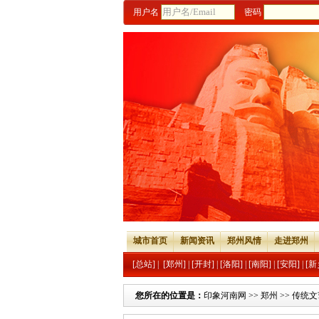
用户名
密码
城市首页
新闻资讯
郑州风情
走进郑州
[总站]
|
[郑州]
|
[开封]
|
[洛阳]
|
[南阳]
|
[安阳]
|
[新
您所在的位置是：
印象河南网
>>
郑州
>>
传统文