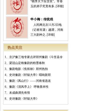
“桃李天下应含笑”。常香
玉的弟子究竟有多..
[详细]
申小梅：传统戏
人民网北京11月2日电
（记者肖潇）越调，河南
三大剧种之..
[详细]
热点关注
1、
京沪豫三地专家点评郑州豫剧《斗笠县令
2、
梁冠山定格豫剧的粉墨春秋
3、
豫剧电影《焦裕禄》郑州热拍
4、
史诗豫剧《轩辕大帝》唱响新郑
5、
豫剧《凤山行》——河南省选送
6、
豫剧《清风亭上》 呼唤善本性
7、
未成曲调先有情
8、
史诗豫剧《轩辕大帝》