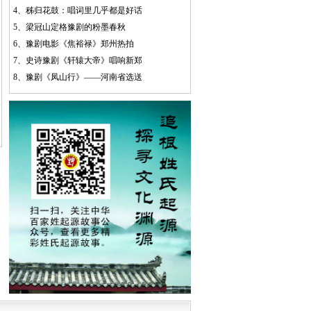
4、
秭归花鼓：唱词里几乎都是好话
5、
梁冠山定格豫剧的粉墨春秋
6、
豫剧电影《焦裕禄》郑州热拍
7、
史诗豫剧《轩辕大帝》唱响新郑
8、
豫剧《凤山行》——河南省选送