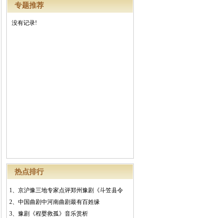
专题推荐
没有记录!
热点排行
1、
京沪豫三地专家点评郑州豫剧《斗笠县令
2、
中国曲剧中河南曲剧最有百姓缘
3、
豫剧《程婴救孤》音乐赏析