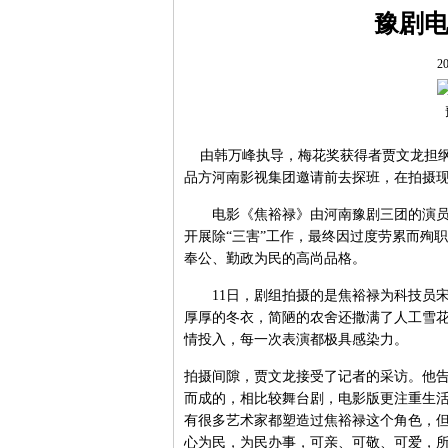
豫剧
20
由韩万峰执导，梅花奖获得者贾文龙担纲
品方河南影视集团邀请前去探班，在拍摄
电影《焦裕禄》由河南豫剧三团的演员们
开展除“三害”工作，最终因过度劳累而殉
奉公、勤政为民的高尚品格。
11日，剧组拍摄的是焦裕禄为科技员宋
厚厚的冬衣，简陋的农舍还撒满了人工雪
情投入，每一次表演都极具感染力。
拍摄间隙，贾文龙接受了记者的采访。他
而成的，相比较舞台剧，电影版更注重生活
有很多艺术家都塑造过焦裕禄这个角色，
心为民，为民办事，可亲、可敬、可爱，