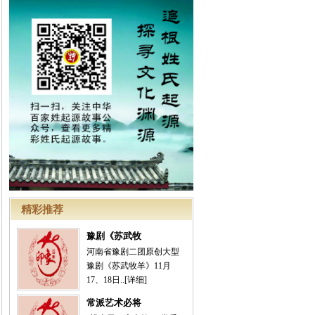
精彩推荐
豫剧《苏武牧
河南省豫剧二团原创大型
豫剧《苏武牧羊》11月
17、18日..
[详细]
常派艺术必将