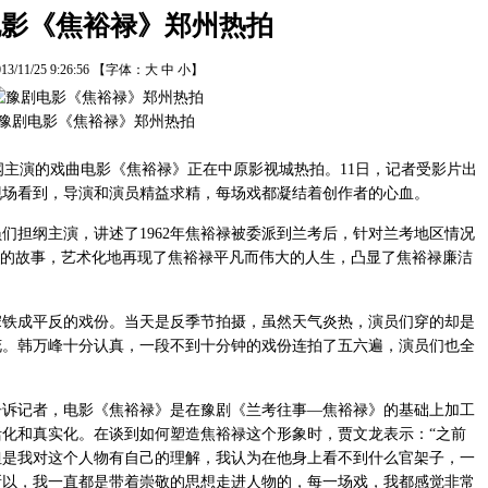
电影《焦裕禄》郑州热拍
13/11/25 9:26:56
【字体：
大
中
小
】
豫剧电影《焦裕禄》郑州热拍
主演的戏曲电影《焦裕禄》正在中原影视城热拍。11日，记者受影片出
现场看到，导演和演员精益求精，每场戏都凝结着创作者的心血。
担纲主演，讲述了1962年焦裕禄被委派到兰考后，针对兰考地区情况
职的故事，艺术化地再现了焦裕禄平凡而伟大的人生，凸显了焦裕禄廉洁
铁成平反的戏份。当天是反季节拍摄，虽然天气炎热，演员们穿的却是
花。韩万峰十分认真，一段不到十分钟的戏份连拍了五六遍，演员们也全
告诉记者，电影《焦裕禄》是在豫剧《兰考往事—焦裕禄》的基础上加工
化和真实化。在谈到如何塑造焦裕禄这个形象时，贾文龙表示：“之前
但是我对这个人物有自己的理解，我认为在他身上看不到什么官架子，一
所以，我一直都是带着崇敬的思想走进人物的，每一场戏，我都感觉非常