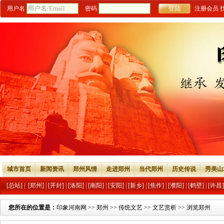
用户名
密码
注册会员
城市首页
新闻资讯
郑州风情
走进郑州
当代郑州
历史传说
秀美山
[总站]
|
[郑州]
|
[开封]
|
[洛阳]
|
[南阳]
|
[安阳]
|
[新乡]
|
[焦作]
|
[濮阳]
|
[鹤壁]
|
[许昌]
您所在的位置是：
印象河南网
>>
郑州
>>
传统文艺
>>
文艺赏析
>> 浏览郑州