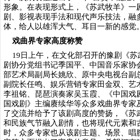
形象。在表现形式上，《苏武牧羊》一
剧、影视表现手法和现代声乐技法，融
体，给人以雄浑大气、耳目一新的感觉
戏曲界专家高度称赞
19日上午，在文化部召开的豫剧《
剧协分党组书记季国平、中国音乐家协
部艺术局副局长姚欣、原中央电视台副
副院长任鸣、娱乐营销专家田金双、艺
李祖铭、琵琶演奏家吴玉霞、《中国戏
国戏剧》主编赓续华等众多戏曲界专家
了交流并给予了该剧高度的赞扬，《苏
和民族气节融入剧情，也将现代元素和
时，众多专家也从该剧主题、场景、唱