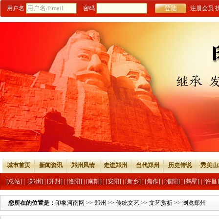
用户名
密码
注册会员
城市首页
新闻资讯
郑州风情
走进郑州
当代郑州
历史传说
秀美山
[总站]
|
[郑州]
|
[开封]
|
[洛阳]
|
[南阳]
|
[安阳]
|
[新乡]
|
[焦作]
|
[濮阳]
|
[鹤壁]
|
[许昌]
您所在的位置是：
印象河南网
>>
郑州
>>
传统文艺
>>
文艺赏析
>> 浏览郑州