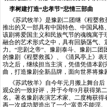
李树建打造“忠孝节”悲情三部曲
《苏武牧羊》是豫剧二团继《程婴救
推出的又一部具有中国特色、中国风格
该剧将爱国主义和民族气节的魂魄寓于
融合的艺术形式之中，具有回肠荡气、
力。“悲剧之帝”、豫剧泰斗、豫剧二团
的豫剧《程婴救孤》、《清风亭上》表
功之后，继续担当主演，凭借凭借本剧完
曲，打造豫剧全新品牌，面向世界将豫剧
《苏武牧羊》自今年元月搬上舞台后
观众的一致好评，并于今年9月获得第
名。著名豫剧表演艺术家、二度梅获得
再一次成功塑造出了一个“富贵不能淫、