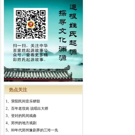
热点关注
1、
荥阳民间音乐锣鼓
2、
百年老坟岗 说唱出大师
3、
登封的民间戏曲
4、
郑州的地方戏剧
5、
80年代郑州豫剧界的三玲一先