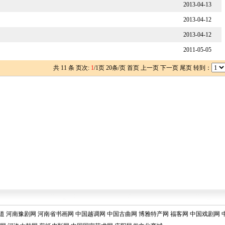
2013-04-13
2013-04-12
2013-04-12
2011-05-05
共
11
条 页次:
1
/
1
页
20
条/页 首页 上一页 下一页 尾页 转到：
道
河南豫剧网
河南省书画网
中国越调网
中国古曲网
博雅特产网
福客网
中国戏剧网