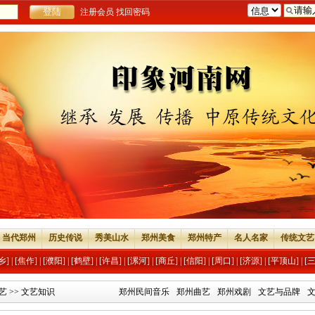
注册会员
找回密码
当代郑州
历史传说
秀美山水
郑州美食
郑州特产
名人名家
传统文艺
乡]
|
[焦作]
|
[濮阳]
|
[鹤壁]
|
[许昌]
|
[漯河]
|
[商丘]
|
[信阳]
|
[周口]
|
[济源]
|
[平顶山]
|
[
艺
>>
文艺知识
郑州民间音乐
郑州曲艺
郑州戏剧
文艺与品牌