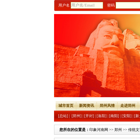
用户名
密码
城市首页
新闻资讯
郑州风情
走进郑州
[总站]
|
[郑州]
|
[开封]
|
[洛阳]
|
[南阳]
|
[安阳]
|
[新
您所在的位置是：
印象河南网
>>
郑州
>>
传统文