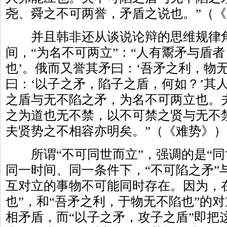
尧、舜之不可两誉，矛盾之说也。”（
并且韩非还从谈说论辩的思维规律角
间，“为名不可两立”：“人有鬻矛与盾
也’。俄而又誉其矛曰：‘吾矛之利，物
曰：‘以子之矛，陷子之盾，何如？’其
之盾与无不陷之矛，为名不可两立也。
之为道也无不禁，以不可禁之贤与无不
夫贤势之不相容亦明矣。”（《难势》）
所谓“不可同世而立”，强调的是“同
同一时间、同一条件下，“不可陷之矛”
互对立的事物不可能同时存在。因为，
也”，和“吾矛之利，于物无不陷也”的
相矛盾，而“以子之矛，攻子之盾”即把