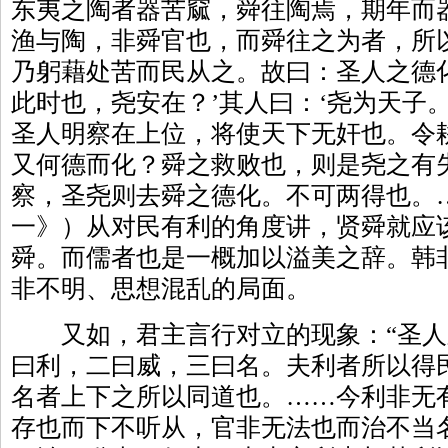
东夷之陶者器苦窳，舜往陶焉，期年而
渔与陶，非舜官也，而舜往之为者，所
乃躬藉处苦而民从之。故曰：圣人之德化
此时也，尧安在？’其人曰：‘尧为天子
圣人明察在上位，将使天下无奸也。令
又何德而化？舜之救败也，则是尧之有
察，圣尧则去舜之德化。不可两得也。
一》）从对民有利的角度讲，贤舜就应
舜。而儒者也是一概加以溢美之辞。韩
非不明、思想混乱的局面。
又如，君主言行对立的现象：“圣人
曰利，二曰威，三曰名。夫利者所以得
名者上下之所以同道也。……今利非无
存也而下不听从，官非无法也而治不当