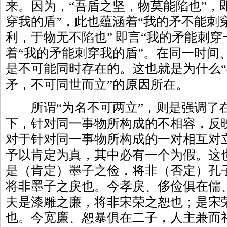
来。因为，“吾盾之坚，物莫能陷也”，
穿我的盾”，此也蕴涵着“我的矛不能刺
利，于物无不陷也” 即言“我的矛能刺穿
着“我的矛能刺穿我的盾”。在同一时间
是不可能同时存在的。这也就是为什么
矛，不可同世而立”的原因所在。
所谓“为名不可两立”，则是强调了
下，针对同一事物所构成的不相容，反
对于针对同一事物所构成的一对相互对
予以肯定为真，其中必有一个为假。这
是（肯定）墨子之俭，将非（否定）孔
将非墨子之戾也。今孝戾、侈俭俱在儒
夫是漆雕之廉，将非宋荣之恕也；是宋
也。今宽廉、恕暴俱在二子，人主兼而