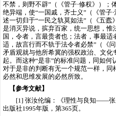
不禁，则野不辟”（《管子·修权》）；
绝异端，使“一国戚，齐士义”（《管子
述一切归于“一民之轨莫如法”（《五蠹
是消灭异说，摈弃百家，统一思想，惟
国，令者，言最贵者也；法者，事最适
适，故言行而不轨于法令者必禁”（《
矛盾观就与他所希冀的强权政治、文化
起。而这种“是非”的标准问题，同如何
对于是非的判断有无一个规范一样，同
必然和思维发展的必然所致。
【参考文献】
[1] 张汝伦编：《理性与良知——
出版社1995年版，第365页。