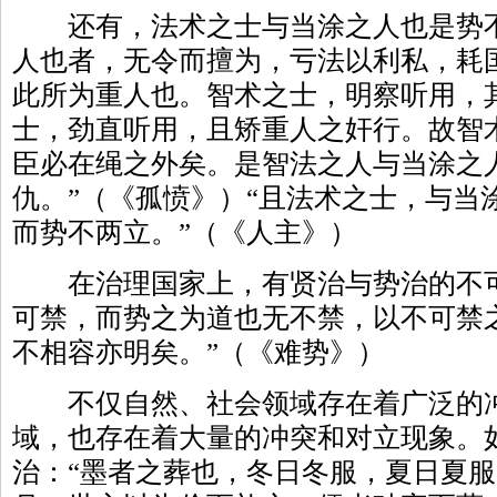
还有，法术之士与当涂之人也是势不
人也者，无令而擅为，亏法以利私，耗
此所为重人也。智术之士，明察听用，
士，劲直听用，且矫重人之奸行。故智
臣必在绳之外矣。是智法之人与当涂之
仇。”（《孤愤》）“且法术之士，与当
而势不两立。”（《人主》）
在治理国家上，有贤治与势治的不可
可禁，而势之为道也无不禁，以不可禁
不相容亦明矣。”（《难势》）
不仅自然、社会领域存在着广泛的冲
域，也存在着大量的冲突和对立现象。
治：“墨者之葬也，冬日冬服，夏日夏