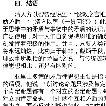
四、结语
清人方以智曾经说过：“设教之言惟
妨矛盾。”（清方以智《一贯问答》）
于思维中的矛盾与事物中的矛盾的认识。
广泛使用，对于人们自觉保持思维的确
刻发挥着积极的作用。并且，只要人类还
将永远灿烂。此功归于韩非，彪炳千秋
理故事所概括的“矛盾”之说，与传统逻
律思想相比，还是有区别的。
亚里士多德的矛盾律思想主要是指同
的谓项。他说：“所讨论命题只涉及肯
个肯定命题都有一个对立的否定命题，
对立的肯定命题。”[6]“两个互相矛盾
象为真，两个反对判断也如此。”[7]由