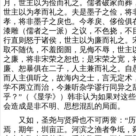
月，世主以为俭而礼之。儒者破家而葬
世主以为孝而礼之。夫是墨子之俭，将
孝，将非墨子之戾也。今孝戾、侈俭俱
漆雕（儒者之一派）之议，不色挠，不
行直则怒于诸侯，世主以为廉而礼之。
取不随仇，不羞囹圄，见侮不辱，世主
之廉，将非宋荣之恕也；是宋荣之宽，
廉、恕暴俱在二子，人主兼而礼之。自
而人主俱听之，故海内之士，言无定术
学不两立而治，今兼听杂学谬行同异之
乎？”（《显学》）韩非认为如果对这
会造成是非不明、思想混乱的局面。
又如，圣尧与贤舜也不可两誉：“历
焉，期年，圳亩正。河滨之渔者争坻，