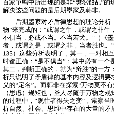
百家争鸣中所出现的是非“樊然殽乱”的现
解决这些问题的是后期墨家及韩非。
后期墨家对矛盾律思想的理论分析，
物”来完成的：“或谓之牛，或谓之非牛
不俱当，必或不当。不当若犬。”（《墨子
者，或谓之是，或谓之非，当者胜也。”
135）这些分析表明了，其一，一对相
时都正确：“是不俱当”；其中必有一个
其二，判断正确的，就为“辩胜”的一方
析只说明了矛盾律的基本内容及逻辑要
义的“定名”。而韩非在探索“万物莫不
（思虑）规矩也，圣人尽随于万物之规矩
的过程中，“观往者得失之变”，索察当
析自然、社会、思维中存在的大量的矛