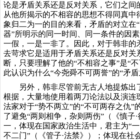
论是矛盾关系还是反对关系，它们之间
从他所揭示的不相容的思想不得同真中
象归二为一的目的来看，矛盾的对立在“同
器”所明示的同一时间、同一条件的因
一假，一是一非了。因此，对于韩非的
去苛求它是适用于矛盾关系还是反对关
断，只要理解了他的“不相容之事”是“
此认识为什么“今尧舜不可两誉”的“矛盾
另外，韩非尽管前无古人地提炼出了
根据，大量地使用着两刀论法以及演连珠
法家对于“势不两立”的“不可两存之仇
了避免“两则相争，杂则两伤”（《慎子
一，体现在国家政治生活中，君主为“一
不二门”（《管子·法禁》）；体现在社