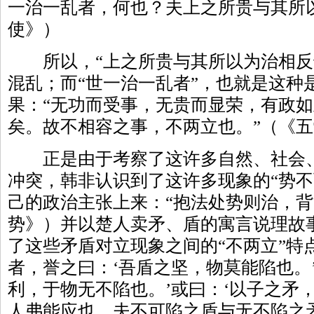
一治一乱者，何也？夫上之所贵与其所
使》）
所以，“上之所贵与其所以为治相反
混乱；而“世一治一乱者”，也就是这种
果：“无功而受事，无贵而显荣，有政
矣。故不相容之事，不两立也。”（《
正是由于考察了这许多自然、社会、
冲突，韩非认识到了这许多现象的“势不
己的政治主张上来：“抱法处势则治，背
势》）并以楚人卖矛、盾的寓言说理故
了这些矛盾对立现象之间的“不两立”特
者，誉之曰：‘吾盾之坚，物莫能陷也。
利，于物无不陷也。’或曰：‘以子之矛
人弗能应也。夫不可陷之盾与无不陷之