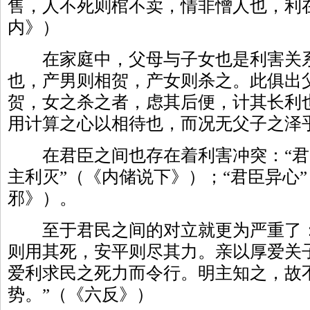
售，人不死则棺不卖，情非憎人也，利
内》）
在家庭中，父母与子女也是利害关系
也，产男则相贺，产女则杀之。此俱出
贺，女之杀之者，虑其后便，计其长利
用计算之心以相待也，而况无父子之泽
在君臣之间也存在着利害冲突：“君臣
主利灭”（《内储说下》）；“君臣异心”
邪》）。
至于君民之间的对立就更为严重了：
则用其死，安平则尽其力。亲以厚爱关
爱利求民之死力而令行。明主知之，故
势。”（《六反》）