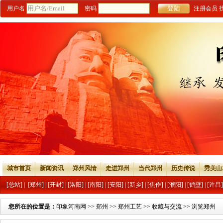
用户名
密码
注册会员
城市首页
新闻资讯
郑州风情
走进郑州
当代郑州
历史传说
秀美山
[总站]
|
[郑州]
|
[开封]
|
[洛阳]
|
[南阳]
|
[安阳]
|
[新乡]
|
[焦作]
|
[濮阳]
|
[鹤壁]
|
[许昌]
您所在的位置是：
印象河南网
>>
郑州
>>
郑州工艺
>>
收藏与交流
>> 浏览郑州