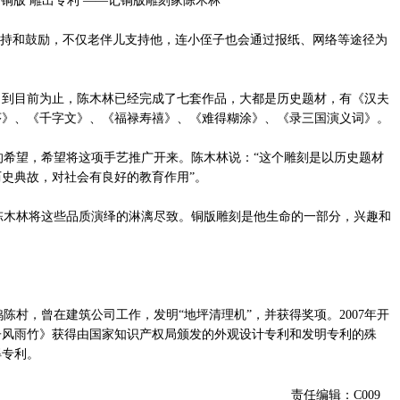
持和鼓励，不仅老伴儿支持他，连小侄子也会通过报纸、网络等途径为
。到目前为止，陈木林已经完成了七套作品，大都是历史题材，有《汉夫
序》、《千字文》、《福禄寿禧》、《难得糊涂》、《录三国演义词》。
希望，希望将这项手艺推广开来。陈木林说：“这个雕刻是以历史题材
史典故，对社会有良好的教育作用”。
木林将这些品质演绎的淋漓尽致。铜版雕刻是他生命的一部分，兴趣和
陈村，曾在建筑公司工作，发明“地坪清理机”，并获得奖项。2007年开
夫子风雨竹》获得由国家知识产权局颁发的外观设计专利和发明专利的殊
得专利。
责任编辑：C009