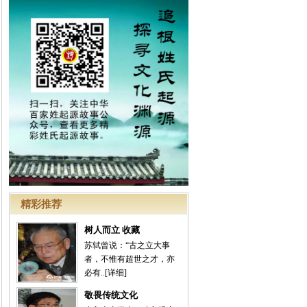
精彩推荐
树人而立 收藏
苏轼曾说：“古之立大事
者，不惟有超世之才，亦
必有..
[详细]
敬畏传统文化