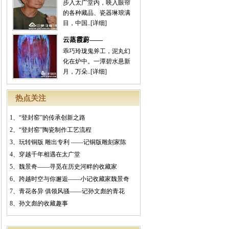
步入太广堂内，映入眼帘
的各种藏品、瓷器琳琅满
目，中国..
[详细]
云蒸霞蔚——
乖巧玲珑鬼斧工，泥丸幻
化在炉中。一潭碧水悬新
月，万朵..
[详细]
热点关注
1、
“登封窑”的传承创新之路
2、
“登封窑”陶瓷制作工艺流程
3、
玩转铜版 雕出专利 ——记铜版雕刻家陈
4、
穿越千年相遇在太广堂
5、
魏景奇——寻觅在历史河畔的收藏家
6、
跨越时空与你邂逅——小记收藏家魏景奇
7、
青花各异 俱领风骚——记孙文彪的青花
8、
孙文彪的收藏趣事