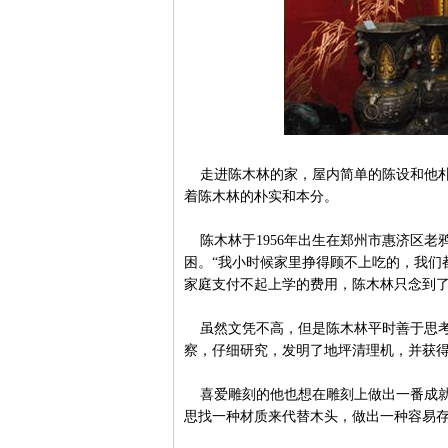
走进陈木林的家，屋内简单的陈设和他朴
着陈木林的朴实和本分。
陈木林于1956年出生在郑州市惠济区老
困。“我小时候家里挣得顾不上吃的，我们
家庭支付不起上学的费用，陈木林只念到
虽然文凭不高，但是陈木林平时善于思考
察，仔细研究，发明了地坪清理机，并获
喜爱雕刻的他也想在雕刻上做出一番成就
思找一种材质来代替木头，做出一种容易