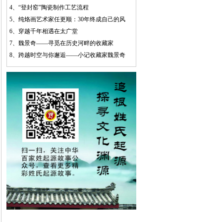
4、
“登封窑”陶瓷制作工艺流程
5、
纯烙画艺术家任更顺：30年终成自己的风
6、
穿越千年相遇在太广堂
7、
魏景奇——寻觅在历史河畔的收藏家
8、
跨越时空与你邂逅——小记收藏家魏景奇