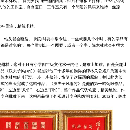
陈木林说，“首先要找到合适的图案，然后在铜板上打样，在经过钻铜
入他的工作室，炎炎夏日，工作室只有一个简陋的风扇来维持一丝凉
神贯注，精益求精。
，钻头就会断裂。“雕刻时要非常专注，一坐就要几个小时，有的字只有
都是难免的”。每当雕刻出一个图案，或者一个字，陈木林就会有很大
题材，这对于只有小学四年级文化水平的他，是难上加难。但是兴趣让
作品《汉夫子风雨竹》就是以他二十多年前购得的碑林关公拓片为蓝本制
但陈木林凭借其记忆一步一步修补，恢复了这幅画的原貌，并以此为蓝
开幕式的当天完成了这幅作品。《汉夫子风雨竹》是他的第一幅铜雕作品。
”，左边是“风竹”，右边是“雨竹”，整个作品气势恢宏，精美绝伦。作
，专利批准下来，这幅画获得了外观设计专利和发明专利。2012年，陈木