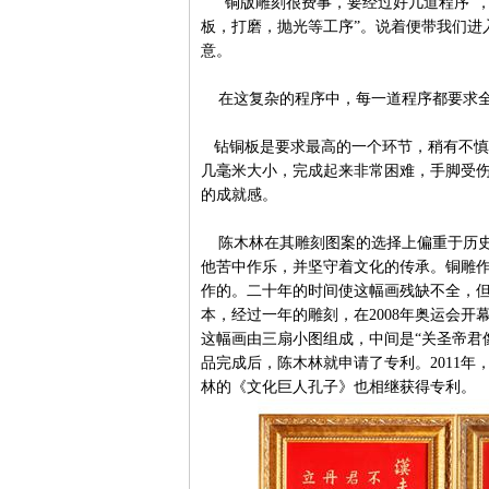
“铜版雕刻很费事，要经过好几道程序”，
板，打磨，抛光等工序”。说着便带我们进
意。
在这复杂的程序中，每一道程序都要求全
钻铜板是要求最高的一个环节，稍有不慎
几毫米大小，完成起来非常困难，手脚受伤
的成就感。
陈木林在其雕刻图案的选择上偏重于历史
他苦中作乐，并坚守着文化的传承。铜雕
作的。二十年的时间使这幅画残缺不全，
本，经过一年的雕刻，在2008年奥运会
这幅画由三扇小图组成，中间是“关圣帝君像
品完成后，陈木林就申请了专利。2011年
林的《文化巨人孔子》也相继获得专利。