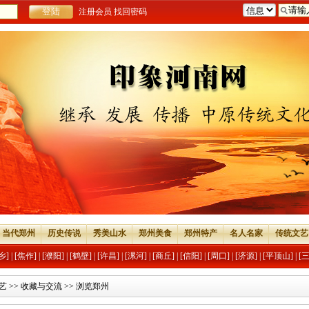
注册会员
找回密码
当代郑州
历史传说
秀美山水
郑州美食
郑州特产
名人名家
传统文艺
乡]
|
[焦作]
|
[濮阳]
|
[鹤壁]
|
[许昌]
|
[漯河]
|
[商丘]
|
[信阳]
|
[周口]
|
[济源]
|
[平顶山]
|
[
艺
>>
收藏与交流
>> 浏览郑州