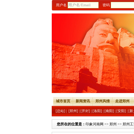
用户名
密码
城市首页
新闻资讯
郑州风情
走进郑州
[总站]
|
[郑州]
|
[开封]
|
[洛阳]
|
[南阳]
|
[安阳]
|
[新
您所在的位置是：
印象河南网
>>
郑州
>>
郑州工