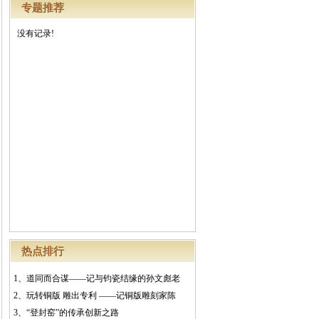
专题推荐
没有记录!
热点排行
1、
道同而合谋——记与钧瓷结缘的孙文彪老
2、
玩转铜版 雕出专利 ——记铜版雕刻家陈
3、
“登封窑”的传承创新之路